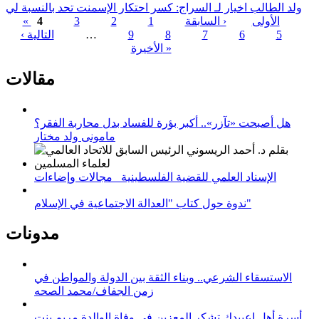
ولد الطالب اخيار لـ السراج: كسر احتكار الإسمنت تحد بالنسبة لي
« الأولى
‹ السابقة
1
2
3
4
5
6
7
8
9
…
التالية ›
الصفحات
الأخيرة »
مقالات
هل أصبحت «تآزر».. أكبر بؤرة للفساد بدل محاربة الفقر؟
مامونى ولد مختار
الإسناد العلمي للقضية الفلسطينية_ مجالات وإضاءات
ندوة حول كتاب "العدالة الاجتماعية في الإسلام"
مدونات
الاستسقاء الشرعي.. وبناء الثقة بين الدولة والمواطن في
زمن الجفاف/محمد الصحه
أسرة أهل اعبيدك تشكر المعزين في وفاة الوالدة مريم بنت