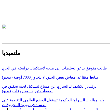
ملتميديا
طالب متوفق يدعو السلطات إلى منحه لاستكمال دراسته في الخاج
ضابط متقاعد: معاش بعض الجنود لا يتجاوز 7000 أوقية (فيديو)
برلماني يكشف لـ السراج عن مساع لتشكيل لجنة تحقيق في
صفقات توريد المحروقات(فيديو)
ولد امباله لـ السراج: الحكومة تستغل الوضع العالمي للتغطية على
الفساد في توريد المحروقات
1
2
3
4
5
6
7
8