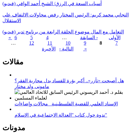
أسباب السعة في الرزق/ الشيخ أحمد الوافي (فيديو)
التجاني محمد كريم: الرئيس المختار رفض محاولات الالتفاف على
الاستقلال
التعامل مع المال موضوع الحلقة الرابعة من برنامج تدبر (فيديو)
« الأولى
‹ السابقة
…
4
5
6
…
12
11
10
9
8
7
الصفحات
الأخيرة »
التالية ›
مقالات
هل أصبحت «تآزر».. أكبر بؤرة للفساد بدل محاربة الفقر؟
مامونى ولد مختار
الإسناد العلمي للقضية الفلسطينية_ مجالات وإضاءات
ندوة حول كتاب "العدالة الاجتماعية في الإسلام"
مدونات