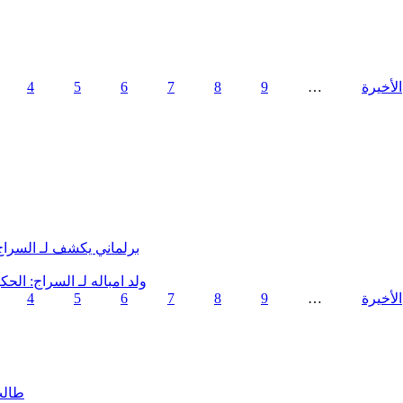
4
5
6
7
8
9
…
برلماني يكشف لـ السرا
ولد امباله لـ السراج: ال
4
5
6
7
8
9
…
طالب