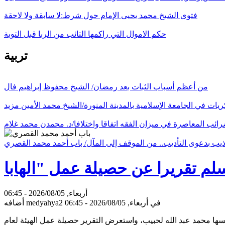
فتوى الشيخ محمد يحيى الإمام حول شرط:لا سابقة ولا لاحقة
حكم الاموال التي راكمها التائب من الربا قبل التوبة
تربية
من أعظم أسباب الثبات بعد رمضان/ الشيخ محفوظ إبراهيم فال
ريات في الجامعة الإسلامية بالمدينة المنورة/الشيخ محمد الأمين مزيد
رائب المعاصرة في ميزان الفقه اتفاقا واختلافا/د. محمدن محمد غلام
ذيب بدعوى التأديب.. من الموقف إلى المآل/ باب أحمد محمد القصري
أربعاء, 2026/08/05 - 06:45
في أربعاء, 2026/08/05 - 06:45
medyahya2
أضافه
ئيسها محمد عبد الله لحبيب، واستعرض التقرير حصيلة عمل الهيئة لعام