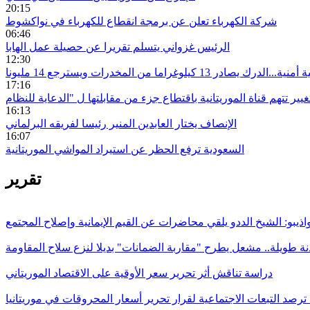
20:15
شركة الكهرباء تعلن عن برمجة انقطاع للكهرباء في نواكشوط
06:46
الرئيس غزواني يتسلم تقريرا عن حصيلة عمل الهابا
12:30
درك يصادر 13 كيلوغراما من المخدرات ويسترجع 14 مليونا
17:16
16:13
الإنصاف يختار العابدين المنير رئيسا لفريقه البرلماني
16:07
السعودية ترفع الحظر عن استيراد المواشي الموريتانية
تقرير
اذيبو: الشيخ الددو يلقي محاضرات عن القيم الإيمانية وإصلاح المجتمع
ة طويلة.. مشعل يطرح "مقاربة الضمانات" بديلا لنزع سلاح المقاومة
دراسة تناقش أثر تحرير سعر الأوقية على الاقتصاد الموريتاني
ترصد التبعات الاجتماعية لقرار تحرير أسعار المحروقات في موريتانيا