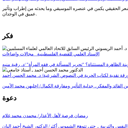
الشعر الحقيقي يكمن في عنصره الموسيقي وما يحدثه من إطراب وتأثير
عميق في الوجدان.
فكر
الإسناد العلمي للقضية الفلسطينية_ مجالات وإضاءات
ة الظاهرة المستثناة؟ "تحرير المسألة في فقه المرأة" /د. رقية منيه
رقة نقدية لكتاب الحرية في النصوص الشرعية/ د. محمد الحسن أحمد
ين القائد والمفكر.. جدلية التأثير ومفارقة الكمال/ اخليهن محمد الأمين
دعوة
رمضان فرصة لأهل الأعذار/ محمدن محمد غلام
لنفس والتربية .. حتى تتوهج الشموس أكثر/ الدكتور الشيخ أحمد البان