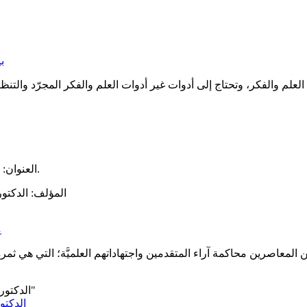
ب
العنوان: المحظرة الشنقيطية: حفريات في تاريخ التعليم الإسلامي في موريتانيا.
المؤلف: الدكتور
م
 المعاصرين محاكمة آراء المتقدمين واجتهاداتهم العلميَّة؛ التي هي ثمر
الدكتو