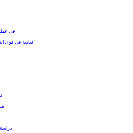
في عملية أمنية...ال
قيادية في قوى التغيير تتهم قناة الموريتانية باقتطاع جزء من مقابلتها ل "الدعاية للنظام"
نو
هدن
دراسة 