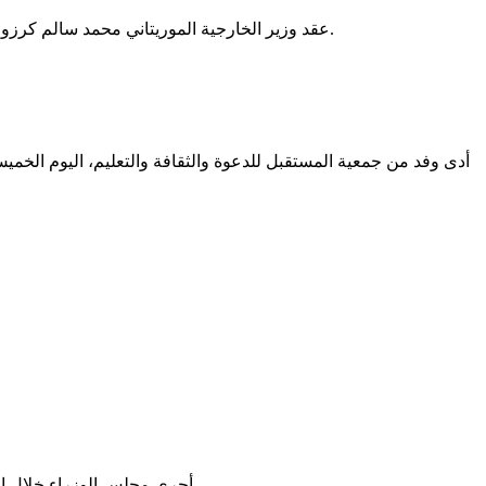
عقد وزير الخارجية الموريتاني محمد سالم كرزوك مباحثات عبر الهاتف مع نظيره الإيراني عباس عراقجي، ناقشت مستجدات الأوضاع الإقليمية وآفاق تطوير العلاقات بين نواكشوط وطهران.
أجرى مجلس الوزراء خلال اجتماعه الأسبوعي الأربعاء، تعيينات شملت عددا من المسؤولين والمكلفين بمهام ومستشارين في عدة قطاعات حكومية ومؤسسات عمومية.