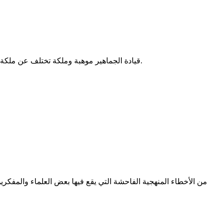
قيادة الجماهير موهبة وملكة تختلف عن ملكة العلم والفكر، وتحتاج إلى أدوات غير أدوات العلم والفكر المجرّد والتنظير الأكاديمي؛ ولذلك ظلّ القادة عبر التاريخ أقلّ من العلماء والمفكّرين.
من الأخطاء المنهجية الفاحشة التي يقع فيها بعض العلماء والمفكرين