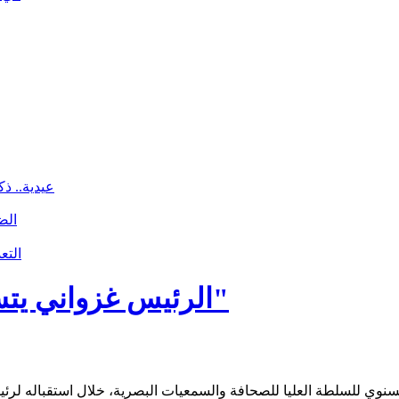
عيدية.. ذك
الض
التع
الرئيس غزواني يتسلم تقريرا عن حصيلة عمل "الهابا"
 السنوي للسلطة العليا للصحافة والسمعيات البصرية، خلال استقباله لر