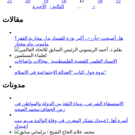
21
20
19
18
17
16
15
الصفحات
الأخيرة »
…
التالية ›
مقالات
هل أصبحت «تآزر».. أكبر بؤرة للفساد بدل محاربة الفقر؟
مامونى ولد مختار
الإسناد العلمي للقضية الفلسطينية_ مجالات وإضاءات
ندوة حول كتاب "العدالة الاجتماعية في الإسلام"
مدونات
الاستسقاء الشرعي.. وبناء الثقة بين الدولة والمواطن في
زمن الجفاف/محمد الصحه
أسرة أهل اعبيدك تشكر المعزين في وفاة الوالدة مريم بنت
اعبيدك