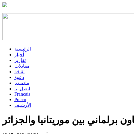
الرئيسية
أخبار
تقارير
مقابلات
ثقافة
دعوة
ملتميديا
اتصل بنا
Francais
Pulaar
الأرشيف
ون برلماني بين موريتانيا والجزائر