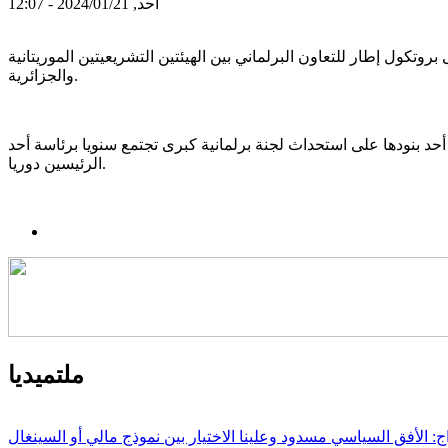
أحد, 2024/01/21 - 12:07
تكول إطار للتعاون البرلماني بين الهيئتين التشريعيتين الموريتانية
والجزائرية.
أحد بنودها على استحداث لجنة برلمانية كبرى تجتمع سنويا برئاسة أحد
الرئيسين دوريا.
ملتميديا
ج: الأفق السياسي مسدود وعلينا الاختيار بين نموذج مالي أو السينغال