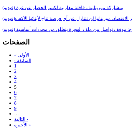
بمشاركة موريتانية.. قافلة مغاربية لكسر الحصار عن غزة (فيديو)
 الاقتصاد: موريتانيا لن تتنازل عن أي فرصة تتاح لأبنائها الأكفاء(فيديو)
اج: موقف تواصل من ملف الهجرة ينطلق من محددات أساسية (فيديو)
الصفحات
« الأولى
‹ السابقة
1
2
3
4
5
6
7
8
9
…
التالية ›
الأخيرة »