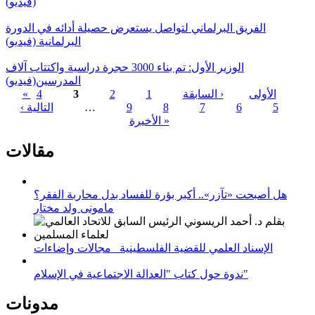
(فيديو)
الفريق البرلماني لتواصل يستعرض حصيلة أدائه في الدورة
البرلمانية (فيديو)
الوزير الأول: تم بناء 3000 حجرة دراسية واكتتاب آلاف
المدرسين(فيديو)
« الأولى
‹ السابقة
1
2
3
4
5
6
7
8
9
…
التالية ›
الصفحات
الأخيرة »
مقالات
هل أصبحت «تآزر».. أكبر بؤرة للفساد بدل محاربة الفقر؟
مامونى ولد مختار
الإسناد العلمي للقضية الفلسطينية_ مجالات وإضاءات
ندوة حول كتاب "العدالة الاجتماعية في الإسلام"
مدونات