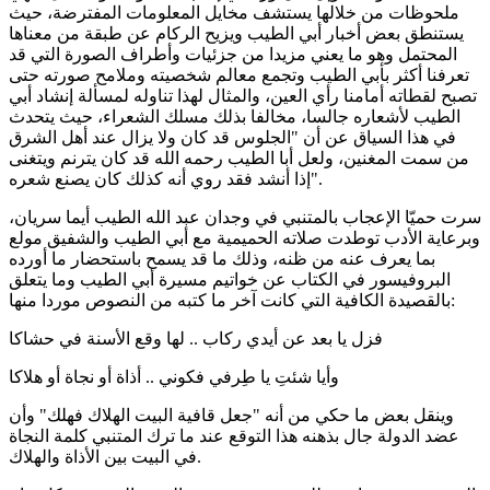
ملحوظات من خلالها يستشف مخايل المعلومات المفترضة، حيث
يستنطق بعض أخبار أبي الطيب ويزيح الركام عن طبقة من معناها
المحتمل وهو ما يعني مزيدا من جزئيات وأطراف الصورة التي قد
تعرفنا أكثر بأبي الطيب وتجمع معالم شخصيته وملامح صورته حتى
تصبح لقطاته أمامنا رأي العين، والمثال لهذا تناوله لمسألة إنشاد أبي
الطيب لأشعاره جالسا، مخالفا بذلك مسلك الشعراء، حيث يتحدث
في هذا السياق عن أن "الجلوس قد كان ولا يزال عند أهل الشرق
من سمت المغنين، ولعل أبا الطيب رحمه الله قد كان يترنم ويتغنى
إذا أنشد فقد روي أنه كذلك كان يصنع شعره".
سرت حميّا الإعجاب بالمتنبي في وجدان عبد الله الطيب أيما سريان،
وبرعاية الأدب توطدت صلاته الحميمية مع أبي الطيب والشفيق مولع
بما يعرف عنه من ظنه، وذلك ما قد يسمح باستحضار ما أورده
البروفيسور في الكتاب عن خواتيم مسيرة أبي الطيب وما يتعلق
بالقصيدة الكافية التي كانت آخر ما كتبه من النصوص موردا منها:
فزل يا بعد عن أيدي ركاب .. لها وقع الأسنة في حشاكا
وأيا شئتِ يا طِرفي فكوني .. أذاة أو نجاة أو هلاكا
وينقل بعض ما حكي من أنه "جعل قافية البيت الهلاك فهلك" وأن
عضد الدولة جال بذهنه هذا التوقع عند ما ترك المتنبي كلمة النجاة
في البيت بين الأذاة والهلاك.