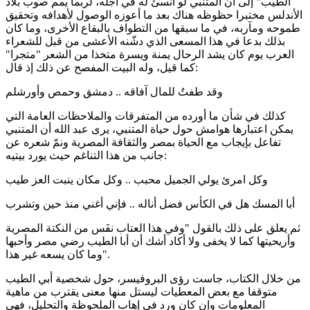
الطيب" إلى أن المتنبي لو أنسئ له في أجله، لربما يمم صوب بلاد
الأندلس مختبرا حظوظه هناك بعد ما أعوزه الوصول لأهدافه وتحقيق
طموحه ومآربه، في ما سبقها من التطواف بالبقاع الأخرى، وما كان
بذلك بدعا في هذا المسعى الذي دشّنه الأعشى من قبل للشعراء
العرب يوم كان يشد الرحال يمنة ويسرة متخذا من الشعر "متجرا"
كما قيل، وله البيت المفصح عن ذلك إذ قال:
وقد طفتُ للمال آفاقه .. دمشق وحمص وأورشلم
كذلك في شأن ما أورده من المتفرقات والملاحظات العامة التي
يمكن اعتبارها هوامش حول حياة المتنبي، يرى عبد الله أن المتنبي
تفاعل بإيجاب مع الحياة بمصر والثقافة المصرية ونمّ شعره عن
جانب من هذا التناغم حيث يورد بيتيه:
وكل امرئ يولي الجميل محبب .. وكل مكان ينبت العز طيب
أبا المسك هل في الكأس فضل أناله .. فإني أغني منذ حين وتشرب
ثم يعلق على ذلك بالقول "وفي هذا العتاب نفَس من النكتة المصرية
وأريحيتها كما لا يخفى ولا أكاد أشك أن أبا الطيب رضي مصر وأحبها
وما كان يسعه غير هذا".
من خلال الكتاب، جاست رؤى البروفيسر، حول شخصية أبي الطيب
متوقفا مع بعض المعطيات ليستل منها معنى يقترب من ماهية
المعلومات وإن كان ورد في إهاب الملحوظة والتحليل، فهي