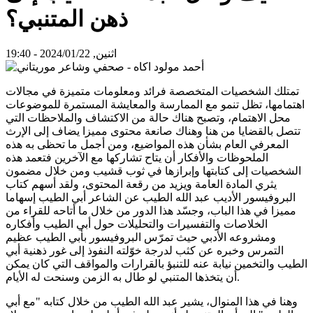
ذهن المتنبي؟
اثنين, 2024/01/22 - 19:40
تمتلك الشخصيات المتخصصة فرائد ومعلومات متميزة في مجالات
اهتمامها، تظل تنمو مع الممارسة والمعايشة المستمرة للموضوعات
محل الاهتمام، وتصبح هناك حالة من الاكتشاف والملاحظات التي
تتصل بالقضايا من هنا وهناك صانعة محتوى مميزا يضاف إلى الإرث
المعرفي العام بشأن هذه المواضيع، ومن أجمل ما تحظى به هذه
الملحوظات والأفكار أن يتاح تشاركها مع الآخرين فتعمد هذه
الشخصيات إلى كتابتها وإبرازها في ثوب قشيب ومن خلال مضمون
يثري المادة العامة ويزيد من رقعة المحتوى، ولقد أسهم كتاب
البروفيسور الأديب عبد الله الطيب عن الشاعر أبي الطيب إسهاما
مميزا في هذا الباب، وجسّد هذا الدور من خلال ما أتاحه للقراء من
الخلاصات والتفسيرات والتحليلات حول أبي الطيب وأفكاره
ومشروعه الأدبي حيث تمرّس البروفيسور بأبي الطيب عظيم
التمرس وخبره عن كثب لدرجة خوّلته النفوذ إلى غور ذهنية أبي
الطيب والتخمين نيابة عنه للتنبؤ بالقرارات والمواقف التي كان يمكن
أن يتخذها المتنبي لو طال به الزمن وسنحت له الأيام.
وهنا في هذا المنوال، يشير عبد الله الطيب من خلال كتابه "مع أبي