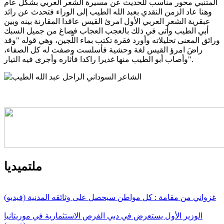
المتنبي محور مناسب للحديث عن مسيرة الشعر العربي بشكل عام
وهنا عاد الزمن النقدي بعبد الله الطيب إلى الوراء فتحدث عن رائد
عبقرية الشعر العربي الأول امرئ القيس عاقدا المقارنة بينه وبين
أبي الطيب وأتى في ذلك بالعجب العجاب فصاغ من جميل السبك
ورائق المعنى تحليلاته وأورد فقرة تكتب بماء اللُّجين، وهي قوله "وقد
راضَ امرؤ القيس لغة وحشية فأسلست وصفت له كل الصفاء،
وأصاب أبو الطيب منها غديرا راكدا فأثاره وأجرى فيه التيار".
ملتميديا
غزواني من مقامة : كل مواطن سيحصل على وثائقه المدنية (فيديو)
الوزير الأول يستعرض في دبي الفرص الاستثمارية في موريتانيا