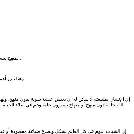
المنهج ببساطة هو: مجموعة من القواعد والخطوات النظرية أو العملية، والطريقة المنظمة والمتسلسلة التي توصلنا إلى أهداف ونتائج ومخرجات محددة.
وهنا تبرز أهمية وثمرة المنهج في تشكيل العقل الإنساني فكريا وسلوكيا، وكيف يؤثر في النهاية على تشكيل المفاهيم والتصورات والقرارات في حياة الفرد.
الله خلقه دون منهج أو منهاج يسيرون عليه وهم في ابتلاء الحياة ا
إن الشباب اليوم في كل العالم يشكل ويصاغ صياغة مقصودة أو غير م