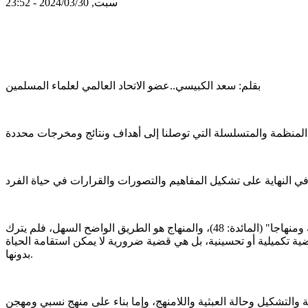
سبت, 2024/03/30 - 23:52
بقلم: سعد الكبيسي..عضو الاتحاد العالمي لعلماء المسلمين
إن الإنسان بطبيعته لا يمكن له أن يعيش عيشة سوية بدون منهج، ولهذا كان الوحي نفسه منهاجا له كما قال سبحانه: "لكل جعلنا منكم شرعة ومنهاجا" (المائدة: 48)، والمنهاج هو الطريق الواضح السهل، فلم يترك
قضية تكميلية أو تحسينية، بل هي قضية ضرورية لا يمكن استقامة الحياة
بدونها.
التشكيل وحالة العبثية واللامنهج، وإما بناء على منهج نسبي ومهجن