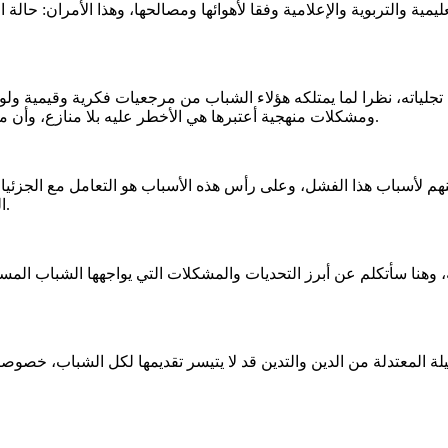
ة والتربوية والإعلامية وفقا لأهوائها ومصالحها، وهذا الأمران: حالة 
تجلياته، نظرا لما يمتلكه هؤلاء الشباب من مرجعيات فكرية وقيمية ولو 
ومشكلات منهجية أعتبرها هي الأخطر عليه بلا منازع، وأن ما عداها ما هي إلا توابع وتفصيلات وتفريعات لتحديات ومشكلات المنهج.
هم لأسباب هذا الفشل، وعلى رأس هذه الأسباب هو التعامل مع الجزئيا
الدراية منهم هذا إنما نشأ من غياب البناء والتأهيل المنهجي أو محدوديته.
ة، وهنا سأتكلم عن أبرز التحديات والمشكلات التي يواجهها الشباب الم
صيلة المعتدلة من الدين والتدين قد لا يتيسر تقديمها لكل الشباب، خص