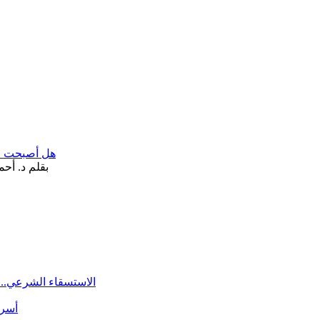
هل أصبحت «تآ
الاستسقاء الشرعي.. 
أسرة