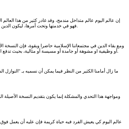
إن عالم اليوم عالم متداخل مندمج، وقد غادر كثير من هذا العالم ال
فهو في خدمتها وتحت أمرها، ليكون الدين في النهاية إما أسطورة، وإما إطار مقيد، وإما منظومة عائقة عن التقدم، ويساعد على ذلك نزعة النفس الإنسانية للتحرر، لنيل شهواتها ومتعها.
ومع بقاء الدين في مجتمعاتنا الإسلامية حاضرا وبقوة، فإن النسخة ا
أو وظيفية او مشوهة أو جامدة أو مسيسة أو مثالية، بحيث تدفع الشباب إما إلى التحلل الديني، أو إلى اعتناق نسخة سيئة منه لم يجد غيرها، أو وجد النسخة الصحيحة لكنه خالفها واعتنق ما يوافق نزعته وهواه.
ما زال أمامنا الكثير من النظر فيما يمكن أن نسميه بـ "النوازل الش
ومواجهة هذا التحدي والمشكلة إنما يكون بتقديم النسخة الأصيلة الم
عالم اليوم كي يعيش الفرد فيه حياة كريمة فإن عليه أن يعمل فوق ط