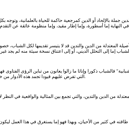
دين جملة بالإلحاد أو الدين كمرجعية حاكمة للحياة بالعلمانية، وتوجه بك
لأصيلة المعتدلة من الدين والتدين قد لا يتيسر تقديمها لكل الشباب،
بابية" فالشباب ذكورا وإناثا ما زالوا يعانون من تباين الرؤى الفتاوى فه
التي تفرض عليهم قيودا تجمد هذه الأدوار من خلال تقديم الاحتياط وسد الذرائع والشبهات والورع المفرط دون ضابط.
عتدلة من الدين والتدين، والتي تجمع بين المثالية والواقعية في النظر
اقته في كثير من الأحيان، وبهذا فهو إما يستغرق في هذا العمل ليكون 