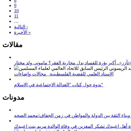
8
9
10
11
…
التالية ›
الأخيرة »
مقالات
زر».. أكبر بؤرة للفساد بدل محاربة الفقر؟ مامونى ولد مختار
الإسناد العلمي للقضية الفلسطينية_ مجالات وإضاءات
ندوة حول كتاب "العدالة الاجتماعية في الإسلام"
مدونات
وبناء الثقة بين الدولة والمواطن في زمن الجفاف/محمد الصحه
 أهل اعبيدك تشكر المعزين في وفاة الوالدة مريم بنت اعبيدك