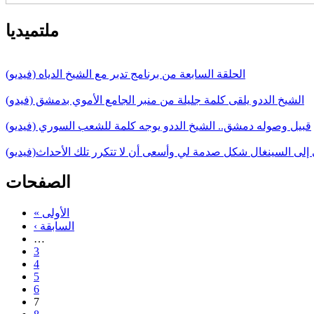
ملتميديا
الحلقة السابعة من برنامج تدبر مع الشيخ الدياه (فيديو)
الشيخ الددو يلقى كلمة جليلة من منبر الجامع الأموي بدمشق (فيدو)
قبيل وصوله دمشق.. الشيخ الددو يوجه كلمة للشعب السوري (فيديو)
 إلى السينغال شكل صدمة لي وأسعى أن لا تتكرر تلك الأحداث(فيديو)
الصفحات
« الأولى
‹ السابقة
…
3
4
5
6
7