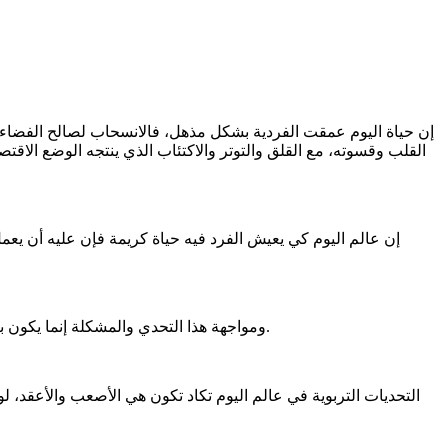
إن حياة اليوم عمقت الفردية بشكل مذهل، فالانسحاب لصالح الفضاء ال
القلب وقسوته، مع القلق والتوتر والاكتئاب الذي ينتجه الوضع الا
إن عالم اليوم كي يعيش الفرد فيه حياة كريمة فإن عليه أن يعمل
ومواجهة هذا التحدي والمشكلة إنما يكون بتعميق منهج الاتزان النفسي في تربية الشباب، والإدراك بأنه عرضة أكثر من غيره للاختلال والاضطراب والمرض النفسي عند غياب هذا المنهج.
التحديات التربوية في عالم اليوم تكاد تكون هي الأصعب والأعقد، ل