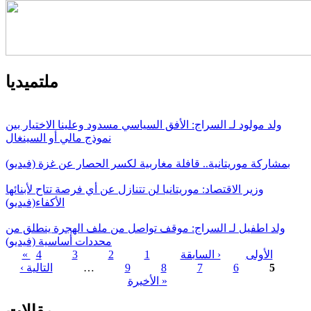
ملتميديا
ولد مولود لـ السراج: الأفق السياسي مسدود وعلينا الاختيار بين
نموذج مالي أو السينغال
بمشاركة موريتانية.. قافلة مغاربية لكسر الحصار عن غزة (فيديو)
وزير الاقتصاد: موريتانيا لن تتنازل عن أي فرصة تتاح لأبنائها
الأكفاء(فيديو)
ولد اطفيل لـ السراج: موقف تواصل من ملف الهجرة ينطلق من
محددات أساسية (فيديو)
« الأولى
‹ السابقة
1
2
3
4
5
6
7
8
9
…
التالية ›
الصفحات
الأخيرة »
مقالات