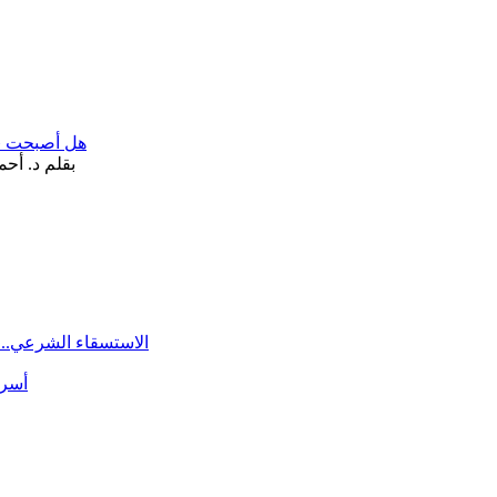
هل أصبحت «تآ
الاستسقاء الشرعي.. 
أسرة