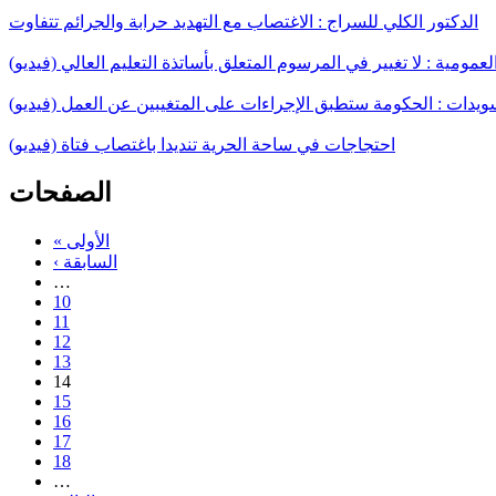
الدكتور الكلي للسراج : الاغتصاب مع التهديد حرابة والجرائم تتفاوت
عمومية : لا تغيير في المرسوم المتعلق بأساتذة التعليم العالي (فيديو)
ويدات : الحكومة ستطبق الإجراءات على المتغيبين عن العمل (فيديو)
احتجاجات في ساحة الحرية تنديدا باغتصاب فتاة (فيديو)
الصفحات
« الأولى
‹ السابقة
…
10
11
12
13
14
15
16
17
18
…