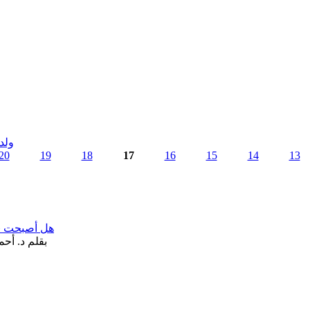
ولد
20
19
18
17
16
15
14
13
هل أصبحت «تآ