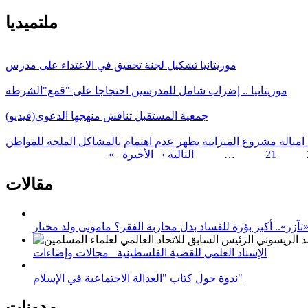
ملتميديا
موريتانيا تشكيل لجنة تحقيق في الاعتداء على مدرس
موريتانيا .. إضراب شامل للمدرسين احتجاجا على "قمع"الشرطة
جمعية المستقبل تناقش منهجها الدعوي(فيديو)
 امباله مشروع الميزانية يظهر عدم اهتمام بالمشاكل الملحة للمواطن
21
…
التالية ›
الصفحات
مقالات
زر».. أكبر بؤرة للفساد بدل محاربة الفقر؟ مامونى ولد مختار
الإسناد العلمي للقضية الفلسطينية_ مجالات وإضاءات
ندوة حول كتاب "العدالة الاجتماعية في الإسلام"
مدونات