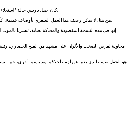
كان حفل باريس حالة "استعلاء" بالإيمان "الإلحادي / النيوليبرالي" على كل أديان العالم، وثقافات الشعوب، في دولة تعاني من صعود اليمين المتطرف وقارة بدأ يأكلها اليمين..
من هنا، لا يمكن وصف هذا العمل العبقري بأوصاف قديمة، كأنه لوحة إنسانية شاملة تجمع البشرية تحت سقف واحد، لم تعد رأسمالية الغرب وليبراليته "حالمة" و "رومانسية" تبشر العالم بالخير والسلام..
إنها في هذه النسخة المقصودة والمحاكة بعناية، تبشرنا بالموت 
محاولة لفرض الصخب والألوان على مشهد من القبح الحضاري، وتبشير وإ
هو الحفل نفسه الذي يعبر عن أزمة أخلاقية وسياسية أخرى، حين تستبع