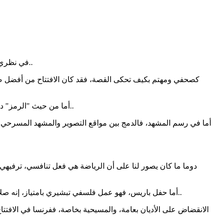
في نظري.. قطعا لا، كان افتتاحا مبهرا قويا وعميقا وعلى مسرح عمليات كبير وواسع، وليس محدودا داخل رقعة ملعب صغيرة، أو استعراضات بسيطة..
كصحفي ومهتم بكيف تحكى القصة، فقد كان الافتتاح من أفضل صيغ
أما من حيث "الرمز" داخل القصص، فحدث ولا حرج، كل شيء كثيف ومعزز، وكل لون أو مشهد يحمل دلالة، وتشابك الدلالات أنتج لوحة في النهاية ذات رمزية كبيرة..
أما في رسم المشهد، فالدمج بين مواقع التصوير والمشهد المسرحي ال
دوما ما كان يصور لنا على أن الرياضة هي فعل تنافسي، ترفيهي، 
أما حفل باريس، فهو عمل فلسفي تبشيري بامتياز، إنه صلاة "دينية" لحضارة النيوليبرالية في شقها الثقافي، ومنتجاتها الدينية الجديدة، من عبادة الجسد، وتعزيز الشهوانية كمقصد وغاية للوجود البشري..
الانقضاض على الأديان بعامة، والمسيحية بخاصة، ففرنسا في الافتتاح