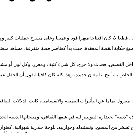
 حكاية القصة المعقدة، حيث بدأ كعناصر قصة متفرقة، مشاهد مبعثرة
خاص به، أنتج لنا معان جديدة، وهذا كله كان كافيا لنقول أن الحفل ع
معزول تماما عن التأثيرات العميقة والانقسامية، كانت الدلالات الثقا
 تسخر من المسيح، وتستبدله وحوارييه، بلوحة جندرية شهوانية، كعنوان 
في عرض "انقسامي" يعادي أغلب التوجهات البشرية الحالية لأكثر من ٧ مليار إنسان..