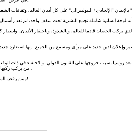
الذي يركب الحصان قادما للعالم، وبالشذوذ، وباحتقار الأديان.. وانتص
علان لدين جديد على مرأى ومسمع من الجميع.. إنها استعارة جديدة لفلس
د روسيا بسبب خروجها على القانون الدولي، والاحتفاء في ذات الوقت ب
من يركب ركبها من كل الأمم ويخضع لآلهتها الجديدة، فأهلا به مهما كان مجرما أو قاتلا..
ومن رفض المبدأ.. فسيكون هو ميدانا للنبذ والتدمير والتهميش.. أينما كان وأيا ما كان!