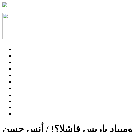
مبياد باريس فاشلا؟! / أنس حسن