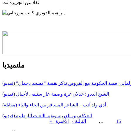
نقلا عن الجزيرة نت
ملتميديا
لماني: قصة الحكومة مع القروض تذكر بقصة "مسجد دحمان" (فيديو)
الشيخ الددو : خذلان غزة وصمة عار ستبقى لأجيال (فيديو)
أدي ولد آدب .. الشاعر المسافر بين الحاء والباء (مقابلة)
العلاقة بين العربية وبقية اللغات اللوطنية (فيديو)
15
…
التالية ›
الصفحات