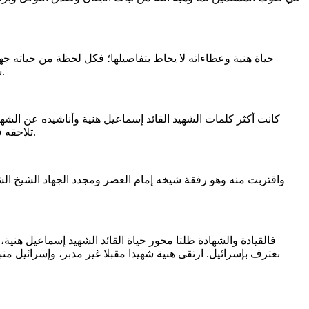
حياة هنية وعطاءاته لا يحاط بتفاصيلها؛ فكل لحظة من حياته ج
سبيلها دبت فيها الروح وكتبت لها الحياة"، دبت الحياة في كلمات إسماعيل هنية بشهادته وشهادة أبنائه وهو يقود مسيرة التحرير مهاجرا مرابطا.
كانت أكثر كلمات الشهيد القائد إسماعيل هنية وأناشيده عن الشه
تلاحقه في كل مراحل حياته، لاحقته في طفولة اللجوء بحي الشاطئ، وفي شباب العطاء الطلابي وهو يقود جموع الطلاب في الجامعة الإسلامية بغزة.
واقتربت منه وهو رفقة شيخه إمام العصر ومجدد الجهاد الشيخ الش
فالقيادة والشهادة ظلتا محور حياة القائد الشهيد إسماعيل هنية، 
نعترف بإسرائيل. ارتقى هنية شهيدا مقبلا غير مدبر، وإسرائيل من