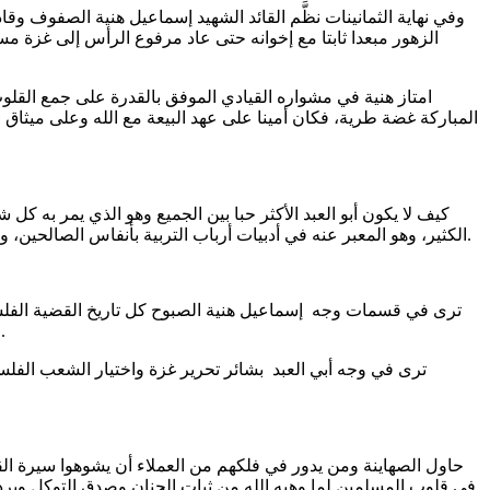
وفي نهاية الثمانينات نظَّم القائد الشهيد إسماعيل هنية الصفوف 
الزهور مبعدا ثابتا مع إخوانه حتى عاد مرفوع الرأس إلى غزة مستأ
امتاز هنية في مشواره القيادي الموفق بالقدرة على جمع القلو
المباركة غضة طرية، فكان أمينا على عهد البيعة مع الله وعلى ميثاق ال
كيف لا يكون أبو العبد الأكثر حبا بين الجميع وهو الذي يمر به
الكثير، وهو المعبر عنه في أدبيات أرباب التربية بأنفاس الصالحين، وفي مصطلحات المحدثين بـ"مشامة الرجال"؛ فالقرب من الصالحين المصلحين فضيلة، والتأسي بهديهم توفيق والثبات على طريقهم اصطفاء.
ترى في قسمات وجه إسماعيل هنية الصبوح كل تاريخ القضية الفلسطين
الخلايا العسكرية الأولى والثانية والثالثة، وترى في وجهه عنفوان الانتفاضة الثانية، وما لحقها من وداع القادة المؤسسين وتحمل الأمانة الثقيلة.
ترى في وجه أبي العبد بشائر تحرير غزة واختيار الشعب الفل
حاول الصهاينة ومن يدور في فلكهم من العملاء أن يشوهوا سيرة القائد
في قلوب المسلمين لما وهبه الله من ثبات الجنان وصدق التوكل وبرد 