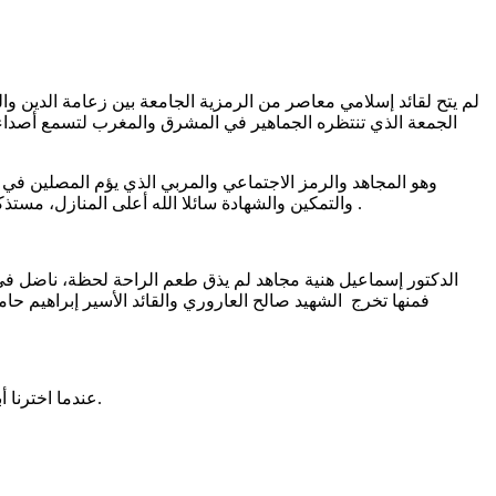
لم يتح لقائد إسلامي معاصر من الرمزية الجامعة بين زعامة الدين وال
الجمعة الذي تنتظره الجماهير في المشرق والمغرب لتسمع أصداء ق
وهو المجاهد والرمز الاجتماعي والمربي الذي يؤم المصلين في صل
والتمكين والشهادة سائلا الله أعلى المنازل، مستذكرا آلاف السابقين من الشهداء الذين ارتقوا من غير تبديل ولا تحريف، متضرعا إلى مولاه يسأله اللحاق بهم في غير ضراء مضرة ولا فتنة مزلة.
الدكتور إسماعيل هنية مجاهد لم يذق طعم الراحة لحظة، ناضل في
فمنها تخرج الشهيد صالح العاروري والقائد الأسير إبراهيم ح
عندما اخترنا أبو العبد لخلافة الدكتور عبد العزيز قائدا للحركة في القطاع، لم يكن أبو العبد الأقدم بيننا ولا الأكبر سناً، لكنّه كان الأكثر إجماعاً وحباً بين الجميع.