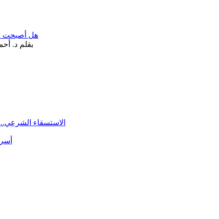
هل أصبحت «تآ
الاستسقاء الشرعي.. 
أسرة