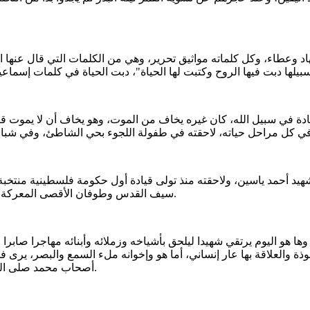
هاد وعطاء، وكل كلماته مواثيق تحرير، وهي من الكلمات التي قال عنها
ادة في سبيل الله، كان غيره يخاف من الموت، وهو يخاف أن لا يموت قتل
هيد أحمد ياسين، ولاحقته منذ تولى قيادة أول حكومة فلسطينية منتخب
سيف القدس وطوفان الأقصى المعركة التي ودع فيها أكثر من سبعين نفسا زكية من عائلته الكبرى والصغرى.
وها هو اليوم يرتقي شهيدا ليلحق بأشياخه وزملائه وأبنائه مهاجرا صابرا
بوذة والعلاقة بها عار إنساني، أما هو وإخوانه ملء السمع والبصر، ير
أصحاب محمد صلى الله عليه وسلم ومن سار على الدرب من قادة الفتح وتحرير المقدسات.