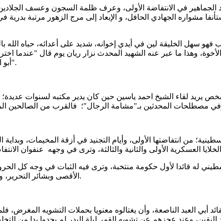
وقاد الجماهير في الانتفاضة الأولى، وعرف ظلمة السجون وعسف الجلاد
نفا مشواره الجهادي الحافل، و الإبعاد إلى مرج الزهور مرتبة بدرية في 
ب فهو سهل الخليقة لين في أيدي إخوانه، شديد على أعدائه، حباه الله
أخوة، وهذا ما عبر عنه الشهيد المحدث نزار ريان يوم قال "عندما اخترنا 
أبو العبد الأقدم بيننا ولا الأكبر سناً، لكنّه كان الأكثر إجماعاً وحباً بين الجميع".
 كل شخص يريد لقاء الشيخ احمد ياسين حين كان يدير مكتبه لسنوات عدي
ية؛ من انتفاضتها الأولى، وأيام التجنيد في أزقة المخيمات، وبداية ا
سطيني له قائدا لأول حكومة منتخبة، وترى فيه الثبات في وجه كل ال
الأقصى وبشائر التحرير، وترى في وجهه استغاثات الأقصى ونداءات القدس وآمال المستضعفين.
 أبي العبد الناصعة، وأن يغتالوه معنويا بحملات التشويه المغرض، فلما 
اليقين، وعند عجزهم عن تشويه القمر ليلة البدر لم يجدوا بدا من التخ