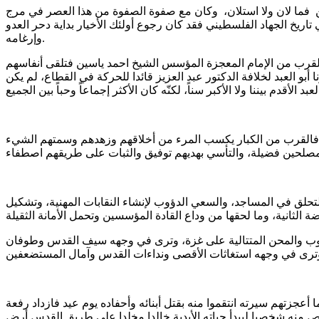
ين فما لان ولا استلان، وكان مع صفوة الصفوة من هذا العصر في مرج
تاريخ الجهاد الفلسطيني فقد كان رجوع أولئك الأخيار بداية دحر العدو
وإرغامه.
 بالقرب من الإمام المعجزة المؤسس الشيخ احمد ياسين فتلقى أنفاسهم
أبو العبد لخلافة الدكتور عبد العزيز قائدا للحركة في القطاع، لم يكن
دة؛ فالقرب من الكبار يكسب المرء من أخلاقهم وزهدهم وسمتهم الشيء
لتحلق في المساجد، والسعي الدؤوب لإنشاء النقابات المهنية، وتشكيل
حروب والمحن المتتالية على غزة، وترى في وجهه سيف القدس وطوفان
أعجزتهم سيرته انتقموا منه بقتل أبنائه وأحفاده يوم عيد فازداد رفعة
لص منه شخصيا ليبدأ حياته الأبدية خالدا مخلدا على طريق القدس أرض