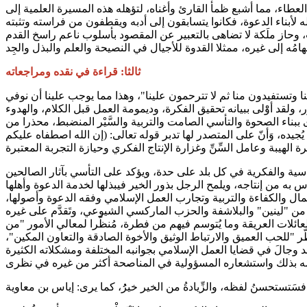
العطاء، مما أشبع ظمأ القارئ وأغناه، لتؤهله هذه المسيرة العلمية إلى
له لأبناء الدعوة، فكانوا يتسابقون إلى أدبه ويقطفون من فراسته وتثبته
وحاز ملَكة لا تضاهى بالتعبير عن المقصود بأسلوب ناعم راسخ القدم
ثالثا: قراءة في نقده ومراجعاته
وتستفيدون منا ثم لا تترحمون علينا"، وهذا مما يوجب علينا أن نوفي
، ولقد أوْْلى ببيانه تحقيق الفكرة، وديمومة العمل قبل الكلام، والهدوء
ببناء الصحوة والتأسي الصامت والتربية والسَّيْر المنضبط، محذرا من
يُجيده، وَأنّ على المتصدر لها تدبر قوله تعالى: (إن الله اصطفاه عليكم
اسية والفكرية في كل بلد على حدة، ويؤكد على التأسي بآثار الصالحين
س به من إنتاجه، ويلمح الرجل بذور الخير فيبذلها لخدمة الدعوة وأهلها
مال والكفاءة والتربية وتجارب العمل الإسلامي وفقه الدعوة وأصولها،
 من "لينين" والبلاشفة والحزب الماركسي الشيوعي، وتَقدَّم على غيره
عائلات العريقة وما يُتوسم فيهم من فطرة، مُنظّرا لمعالي الأمور "من
"للحب العميق والارتباط الوثيق والأخوة الصادقة والتعاون المكين"،
 وجالَ في قضايا العمل الإسلامي بجوانبه المختلفة ومشكلاته الكثيرة