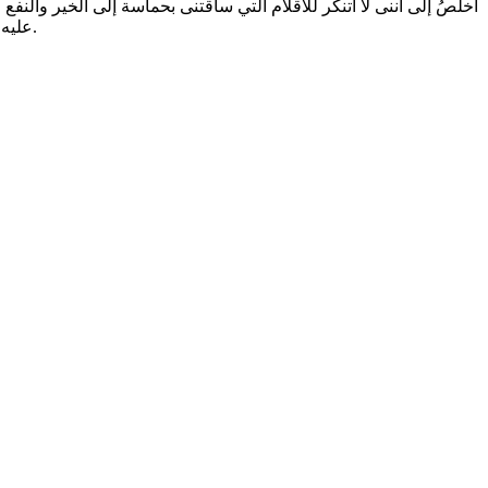
أخلُصُ إلى أننى لا أتنكر للأقلام التي ساقتنى بحماسة إلى الخير والنف
عليه في بيئتى وحاضنتى الأُولى من رَصيدِِ أعْتَزُّ به، وأحمَدُ الله على كل حال، مُلتمِسا الوصول إلى (الكمال) في الاستقلال العلمي والنضج السياسي.