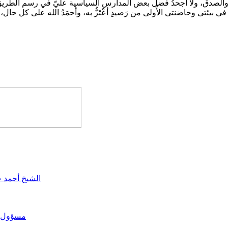
ع والصدق، ولا أجحدُ فضل بعض المدارس السياسية علَيّ في رسم الطريق وتق
الشيخ أحمد 
مسؤول في