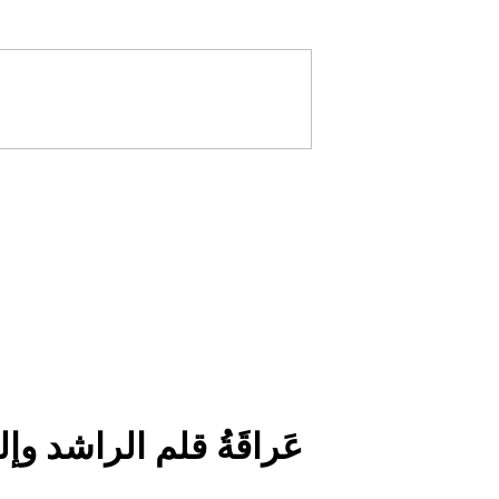
عَراقَةُ قلم الراشد و