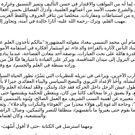
 لِما لَه من المواهب والاقتدار في حسن التأليف وتميز التنسيق وغزارة 
دين والشرع نصيب الأسد من أعمالهم العلمية، وأدرَكَ الفضائل بحسن أَفعا
ه من استنباطات ومقارنات، متخلصا من تنافر الحروف واللفظ الغريب، 
مهيب القلم، وترك -رحمة الله عليه- آثارا خالِدة في أمته، وتجاوز إلهامُه إلى غيره، ممثلا القدوة للأجيال في النصيحة والعلم والبذل والجِد.
 أبي محمد التميمي ببغداد مقولته المشهورة:"مالكم تأخذون العلم عنا 
ناد الناس لآثاره بالقراءة والدعاء، ثم استثمار أفكاره في استقامة الأمور
قدرة هائلة على نحت العبارات، بوصفه أحد معادن الفصاحة، عندما ينادى 
النزول إلى ميدان المنافسة، ويركز على القيادة باعتبارها فنََّا قَلّ من 
وزاده بسطة في العلم والجسم)، مع وفرة الهيبة وعامل السِّنِّ وغزارة الإنتاج الفكري وحيازة التجربة المعتبرة.
ب الآخرين، ويراعى في تنزيله للنظريات التي يَسْرُد تطور الحياة السي
ة، وأخَذَ الإعداد التربوي والنضج السياسي والبناء العقائدي حيزا لا بأ
 عيش الرجل داخل الحركة فقد جَدّد وابتكر، وقَعّد لمعادلة العلم وال
قطع، ولا يضيق ذرعا بمخالف كائنا من كان، ويتفطن للحكمة ويقتنصها حتى
بتعبيره عن أهمية النسب الشريف مع العمل الصالح، ويُنوه بالمنتمين لل
ة الدعوة إلى هؤلاء محذرا من "الغوغاء والنكرات والدخلاء"، ونَظّر 
 بقوم حتى يغيروا ما بأنفسهم)، منطلقا للنصر والتمكين، وصالَ: الراشد
والمتشعبة، وكان اهتمامه بذلك واستشعاره المسؤولية في المناصحة أكثر من غيره في نظرى.
ومهما استرسل في الكتابة -حتى لا أقول أَسْهَبَ- فسَتستحسنُ لفظه، والزِّيادةُ من الخير خيرُُ، كما يرى: إياس بن معاوية.