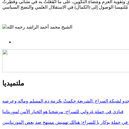
وية العزم ومَضاءِ التكوين، على ما انْفَعَلْتُ به في نشأتى وفُطِرتُ
ملتميديا
جدو لشبكة السراج :الشريعة حكمتْ بحُرمة دم المسلم وماله وعرضه
قيادي في حملة غزواني للسراج: مرشحنا هو الخيار الآمن لموريتانيا
 حملة بوكار با للسراج: هنالك تهميش ممنهج ضد بعض الموريتانيين