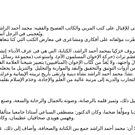
ويُعجبنى في الرجل أنما يَجيشُ به صدره يرسمه قلمه الرصين وتقذفه أفكاره الجميلة الواعية.
ت مؤلفاته على أفكارى ومشاعرى في معارض الكتب التي كنا نتعاهدها ونقت
ف حَرَكِيا بمحمد أحمد الراشد، الكتابةَ، التي هي فى عرف الأدباء: إنشا
َضَم تراث (حركة الإخوان المسلمون الأم)، واستوعب (مجموعة رسائل الأ
 واجتهد، ولا يُعَدُّ من كُتّاب الإخوان (المناقبيين) بتعبير شيخنا العل
نشأ: محمد أحمد الراشد نشأة دينية وارتقى بأريج تربيته الإيمانية وعزلته لبناء نفسه بالخلوات ومجالسة الكتب والسياحة في عقول أهل العلم.
 ذلك، وتميز قلمه بالرصانة، وصوته بالجمال والرحابة والسعة، وصنع هذا 
 ومؤلِّفا ضخما، وكان الدكتور: مصطفى السباعي أستاذا جامعيا متألقا و
وفهمي هويدي صحافيان عظيمان، وكاتبان موسوعيان، وقد أحسنا صياغة العقل الإسلامي في أكثر من مجال.