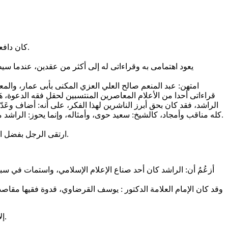
كان دافعى للإقبال على كتب المربي والكاتب الفصيح والفقيه: محمد أحمد الراشد -رحمة الله عليه- أننى أرى في أعمالِه العلمية ما أُريدُ، وأقرأُ ما أُحِبُّ.
يعود اهتمامى به وقراءاتى له إلى أكثر من عقدين، عندما سيطر
امتهن: عبد المنعم صالح العلي العزي المكنى بأبى عمار، والمعرو
قراءاتى أحدا من الأعلام المعاصرين المنتسبين لحقل فقه الدعوة، ه
الراشد، فقد كان بحق أبرز الناشرين لهذا الفكر، على أنه: أضاف وعَدّلَ
كله مناقب وأمجاد، كالشيخ: سعيد حوى، وأمثاله، وإنما يحوز: الراشد من أدوات التوثيق والتحقيق والنقد والموازنة والتحليل والتنزيل ما يجعله أدق معالجة وأعمق نظرا، ويسنده في ذلك ريشة الناقد وغيرة الداعية.
ارتقى الرجل بفضل التجارب والدربة إلى مرتبة عالية من العلم والإجادة، وخدَم الإسلام بقلمه، موليا قضايا النهوض والتربية ونصرة القضية الفلسطينية كبير اهتمام.
أزعُمُ أن: الراشد كان أحد صناع الإعلام الإسلامي، واستمات في سبيل
وقد كان الإمام العلامة الدكتور : يوسف القرضاوي، قدوة فقيها مقاصديا
إلا أن: محمد أحمد الراشد جمع ببن الكتابة والصحافة، وأضاف إلى ذلك، عبقرية المفكر وصياغة الحَرَكِي، وألمعية الفقيه، ومسحة الزاهد المربي.