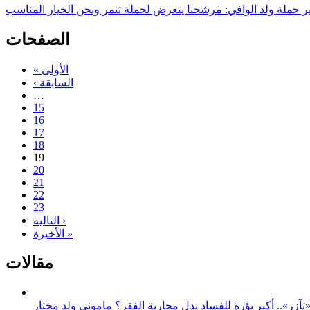
ر حملة ولد الوافي: مرشحنا يتعرض لحملة تنمر ونحن الخيار المناسب
الصفحات
« الأولى
‹ السابقة
…
15
16
17
18
19
20
21
22
23
التالية ›
الأخيرة »
مقالات
زر».. أكبر بؤرة للفساد بدل محاربة الفقر؟ مامونى ولد مختار