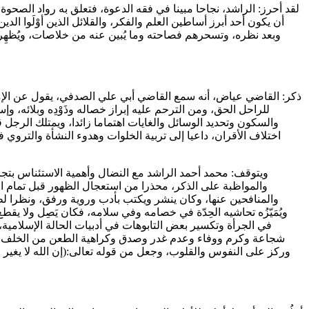
لقد أحرز: الراشد، نجاحا مبينا في فقه الدعوة، فتعلق به رواد الصحوة،
أن يكون أحد أبرز أساطين العلم والفكر، والقلائل الذين أوْلَوا ال
وبعد نظره، وتسحرهم فصاحته وما يُبين عنه من خلاصات، ويُظهِر
ذكر: القاضي عياض، أنه سمع القاضي أبي علي الصدفي، يقول عن الإمام
للراحل الحق، ومن الترحم عليه إبراز خصاله وذَوْدِه وبلائه، وإس
والسكون وتحديد الوسائل والغايات اهتماما زائدا، ويمتلك الرجل 
اختلاف الأقران، داعيا إلى تربية الخلوات وهدوء النشأة والتروي في 
ويتوقف: محمد أحمد الراشد مع النضال وأهمية الاستئناس بتجار
والمواظبة على الذكر، محذرا من استعجال الظهور قبل تمام النشأ
والمنافحين عنها، وكان ينشر ويكتب بأدب وروية ورفق، ونظرا لطول
ويُمَيّزُه تحاشيه الحِدّة في خصامه وفي سلامه، فكان يَصِل ولا ي
في الجرأة وتكسير بعض التابوهات في أدبيات الحالة الإسلامية، 
شجاعة وكرم ووفاء وعدم غدر وصدق وكراهية الطعن من الخلف"، وحاج
وركز على النفوس والقلوب، وجعل من قوله تعالى:(إن الله لا يغير ما