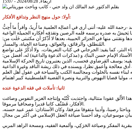
أربعاء, 2024/08/28 - 15:07
أولا: حول منهج النظر وتدافع الأفكار:
نى منها في الجزائر الحبيبة، بعدها لا أَذْكرُ أن مكتبتى خَلَت من:
المُنطلق، والرقائق، والعوائق، وصناعة الحياة، والمسار.
ء النثر، كما يفيد: الجرجاني في كتاب التعريفات، ولا أذكُرُ على تواضع
ستاذ الإمام حسن البنا)، و (مذكرات الدعوة والداعية) له، أفضل من:
امة الفقيه: يوسف القرضاوي فحسب، الذين يعتبرون تاريخ الحركة الإسلامية
ثانيا: تأملات في فقه الدعوة عنده
الأَلَق عقودا متتالية، واجتذبت كُتُبُه وإنتاجه الغزير النفوس وصاغت
الأفكار، فَصُنِّف كاتبا قديرا وصحافيا مرموقا.
باحثا رصينا، وأديبا متفوقا مترفقا، وكان الأستاذان: عمر عبيد حسنه،