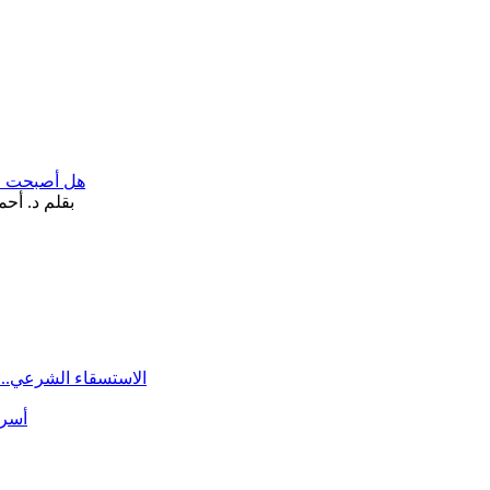
هل أصبحت «تآ
الاستسقاء الشرعي.. 
أسرة