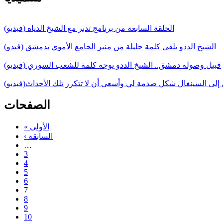
الحلقة السابعة من برنامج تدبر مع الشيخ الدياه (فيديو)
الشيخ الددو يلقى كلمة جليلة من منبر الجامع الأموي بدمشق (فيدو)
قبيل وصوله دمشق.. الشيخ الددو يوجه كلمة للشعب السوري (فيديو)
 إلى السينغال شكل صدمة لي وأسعى أن لا تتكرر تلك الأحداث(فيديو)
الصفحات
« الأولى
‹ السابقة
…
3
4
5
6
7
8
9
10