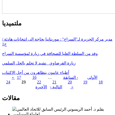
ملتميديا
مدير مركز الجزيرة لـ"السراج" : موريتانيا بحاجة إلى انتخابات هادئة /
ج1
وفد من السلطة العليا للصحافة في زيارة لمؤسسة السراج
زيارة القرضاوي_ نشيد لا تحلم بالحل السلمي
أطباء عامون يتظاهرون من أجل الاكتتاب
« الأولى
‹ السابقة
…
16
17
24
23
22
21
20
19
18
الصفحات
الأخيرة »
التالية ›
مقالات