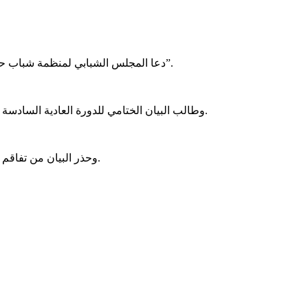
دعا المجلس الشبابي لمنظمة شباب حزب التجمع الوطني للإصلاح والتنمية (تواصل)، إلى “وقف نزيف الهجرة من خلال وضع حلول ترتكز على تشغيل الشباب وخلق مشاريع تنموية”.
وطالب البيان الختامي للدورة العادية السادسة للمجلس الشبابي للحزب الحكومة الموريتانية، بضرورة إنشاء برامج استعجالية لمعالجة المشاكل الوطنية من تعليم وصحة وخدمات اجتماعية.
وحذر البيان من تفاقم مشكلة البطالة ووجود الآلاف من حملة الشهادات في صفوف العاطلين عن العمل وما ينجم عن ذلك من تداعيات سلبية على الشباب والدولة.