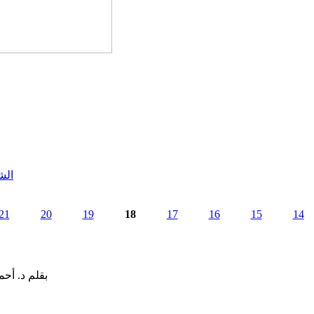
الش
21
20
19
18
17
16
15
14