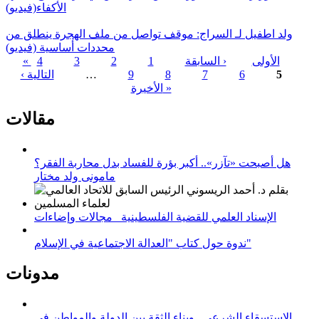
الأكفاء(فيديو)
ولد اطفيل لـ السراج: موقف تواصل من ملف الهجرة ينطلق من
محددات أساسية (فيديو)
« الأولى
‹ السابقة
1
2
3
4
5
6
7
8
9
…
التالية ›
الصفحات
الأخيرة »
مقالات
هل أصبحت «تآزر».. أكبر بؤرة للفساد بدل محاربة الفقر؟
مامونى ولد مختار
الإسناد العلمي للقضية الفلسطينية_ مجالات وإضاءات
ندوة حول كتاب "العدالة الاجتماعية في الإسلام"
مدونات
الاستسقاء الشرعي.. وبناء الثقة بين الدولة والمواطن في