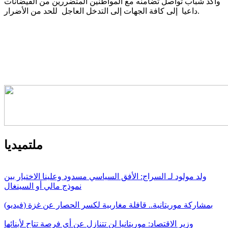
وأكد شباب تواصل تضامنه مع المواطنين المتضررين من الفيضانات
داعيا إلى كافة الجهات إلى التدخل العاجل للحد من الأضرار.
ملتميديا
ولد مولود لـ السراج: الأفق السياسي مسدود وعلينا الاختيار بين
نموذج مالي أو السينغال
بمشاركة موريتانية.. قافلة مغاربية لكسر الحصار عن غزة (فيديو)
وزير الاقتصاد: موريتانيا لن تتنازل عن أي فرصة تتاح لأبنائها