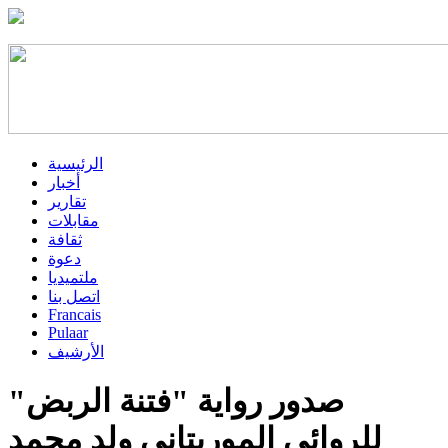
الرئيسية
أخبار
تقارير
مقابلات
ثقافة
دعوة
ملتميديا
اتصل بنا
Francais
Pulaar
الأرشيف
صدور رواية "فتنة الربض"
للروائي الموريتاني ولد محمد