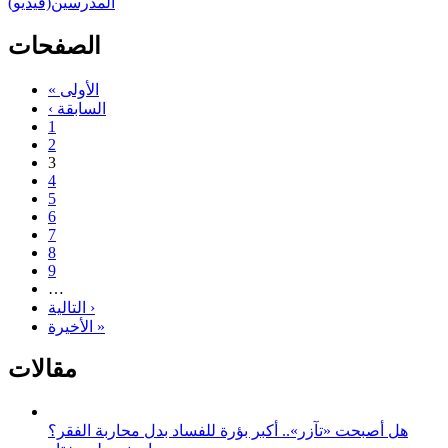
المدرسين(فيديو)
الصفحات
« الأولى
‹ السابقة
1
2
3
4
5
6
7
8
9
…
التالية ›
الأخيرة »
مقالات
هل أصبحت «تآزر».. أكبر بؤرة للفساد بدل محاربة الفقر؟