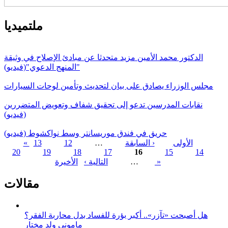
ملتميديا
الدكتور محمد الأمين مزيد متحدثا عن مبادئ الإصلاح في وثيقة
"المنهج الدعوي"(فيديو)
مجلس الوزراء يصادق على بيان لتحديث وتأمين لوحات السيارات
نقابات المدرسين تدعو إلى تحقيق شفاف وتعويض المتضررين
(فيديو)
حريق في فندق موريسانتر وسط نواكشوط (فيديو)
« الأولى
‹ السابقة
…
12
13
20
19
18
17
16
15
14
الصفحات
الأخيرة »
…
التالية ›
مقالات
هل أصبحت «تآزر».. أكبر بؤرة للفساد بدل محاربة الفقر؟
مامونى ولد مختار