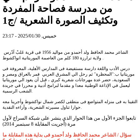
من مدرسة فصاحة المفردة
وتكثيف الصورة الشعرية /ج1
خميس, 2025/01/30 - 23:17
الشاعر محمد الحافظ ولد أحمدو من مواليد 1956 فى قرية عَلبْ آدْرس
ولاية ترارزة 180 كلم من العاصمة الموريتانية انواكشوط .
درس الأدب واللغة دارسة مستفيضة فى المدارس الأهلية، المعروفة فى
موريتانيا ب:"المحظرة" ثم رحل الي المشرق العربي فمر بالعراق ومصر و
السعودية، حضر عدة مهرجانات شعرية كبري ، قبل أن يعود الي موريتانيا
ليعمل في الإذاعة الوطنية معدا و مقدما لبرامج أدبية و محررا في جريدة
الشعب الرسمية.
التقينا به فى منزله المتواضع فى منطقى لكصر شمال نواكشوط وأجرينا معه
حوارا تناول مسيرته الشعرية، وآراءه النقدية.
تابعوا الجزء الأول من هذا الحوار الذي ينشر على شبكة السراج لأول
مرة (أجريت المقابلة 8 سبتمبر 2014)
سؤال / الشاعر محمد الحافظ ولد أحمدو فى بداية هذه المقابلة ما