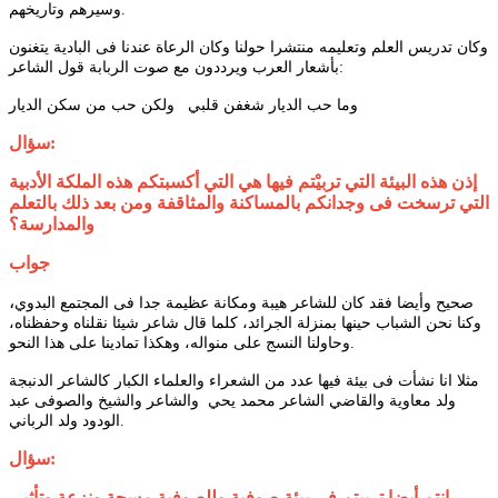
وسيرهم وتاريخهم.
وكان تدريس العلم وتعليمه منتشرا حولنا وكان الرعاة عندنا فى البادية يتغنون
بأشعار العرب ويرددون مع صوت الربابة قول الشاعر:
وما حب الديار شغفن قلبي ولكن حب من سكن الديار
سؤال:
إذن هذه البيئة التي تربيْتم فيها هي التي أكسبتكم هذه الملكة الأدبية
التي ترسخت فى وجدانكم بالمساكنة والمثاقفة ومن بعد ذلك بالتعلم
والمدارسة؟
جواب
،
صحيح وأيضا فقد كان للشاعر هيبة ومكانة عظيمة جدا فى المجتمع البدوي
وكنا نحن الشباب حينها بمنزلة الجرائد، كلما قال شاعر شيئا نقلناه وحفظناه،
وحاولنا النسج على منواله، وهكذا تمادينا على هذا النحو.
مثلا انا نشأت فى بيئة فيها عدد من الشعراء والعلماء الكبار كالشاعر الدنبجة
ولد معاوية والقاضي الشاعر محمد يحي والشاعر والشيخ والصوفى عبد
الودود ولد الرباني.
سؤال:
انتم أيضا تربيتم فى بيئة صوفية وللصوفية مسحة ونزعة وتأثير