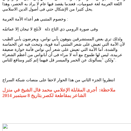
اللغة العربية لغة عموميات، فعندما يقصد فيها عام لا يراد به الحصر، وهذا
يحل كثيرا من الإشكال حتي فى أصول الدين الاسلامي.
وخصوم المتنبي هم أعداء الأمة العربية :
وفى صورة الرومي ذي التاج ذلة لأبلج لا تيجان إلا عمائمُه
ولذلك تري بعض المستشرقين ينوهون بأبي نواس، ويعرضون بأبي الطيب
لأن الأمة التي تعيش على شعر المتنبي أمة قوية، وتبحث فيه عن الحماسة
والشدة، أما الأمة التي تعيش على شعر أبي نواس فأمة خوارة ضعيفة
عربيدة، ليس لها طموح مع أنه لا مراء فى أن أبانواس من أعظم الشعراء
ولكن "يسألونك عن الخمر والميسر قل فيهما إثم كثير ومنافع للناس".
انتظروا الجزء الثاني من هذا الحوار لاحقا على منصات شبكة السراج
ملاحظة: أجرى المقابلة الإعلامي محمد فال الشيخ في منزل
الشاعر بمقاطعة لكصر بتاريخ 8 سبتمبر 2014