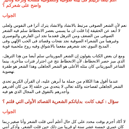
واضح على شعركم ؟
الجواب
نعم لأن الشعر الصوفى مرتبط بالانشاد والانشاد يترك أثرا فى النفوس ولعلى
لا أبعد عن الحقيقة إذا قلت ان ما يسمي بعصر الانحطاط سلم فيه الشعر
الصوفى من الضعف ومن الترهل فعندما نجد ابن الفارض والبوصيري
وغيرهما من الشعراء الصوفية نجد نفحات وقصائد فى الحب الإلهي وفى
المديح النبوي تجد شعرهم مفعما بالاشواق وفيه روح ملحمية قوية .
ومع ان بعض الكتاب يقولون إن الشعر الموريتاني سلم أيضا من هذا الترهل،
الذي ميز حصر الانحطاط، لأن الانحطاط نتج عن اجترار فترات متأخرة، بينما
الشاعر الموريتاني كان مثله الأعلى هو الشعر الجاهلى وهذا الشعر هو طفرة
نهضوية.
عندما أقول هذا الكلام من جملة ما أبرهن عليه، ان القرآن الكريم تحدي
الشعر الجاهلى لفصاحته والله تعالى لا يتحدي من خلقه إلا من كان أقدرهم
وأجدرهم بالتفوق فى المجال الذي هو فيه.
سؤال : كيف كانت بداياتكم الشعرية القصائد الأولى التي قلتم ؟
الجواب
لا أكاد أجزم بوقت محدد على كل حال أعلم أنني قلت الشعر وأنا صغير،ربما
كان عمري خمسة عشر سنة او قريبا من ذلك حين قلت الشعر، وأذكر أنني