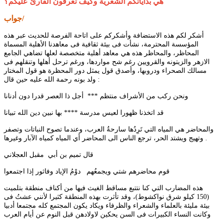
هي بداياتكم الشعرية وكيف تعرفون القارئ عليكم؟
جواب/
أشكر لكم هذه الاستضافة وأشكركم على اتاحة الفرصة للحديث عبر هذه
المؤسسة المحترمة، نشأت فى بيئة ثقافية فى معاهدنا الأهلية المسماة
المحاظر، والمحاظر هذه هي معاهد أهلية متخصصة لعلها تضاهي الجامع
الازهر والزيتونه والقرويين رغم شح مواردها، ورغم ترحل أهلها وتنقلهم فى
مسالك الصحراء ودروبها، وأصدق قول يمثل دور المحظرة هو قول المختار
ولد بونه رحمة الله عليه حين قال :
ونحن ركب من الأشراف منتظم *** أجل ذا العصر قدرا دون أدنانا
قد اتخذنا ظهورا لعيس مدرسة **** بها نبين دين الله تبيانا
والمحاضر هي المياه التي تَرِدُها سارحةُ العرب، وعندما تصوح النباتات وتصفر
وتهيج ويشتد الحر، ترجع الناس الى المحاضر أي المياه كمياه الآبار وغيرها .
قال تميم بن أبي مقبل العجلاني
قوم محاضرهم شتي ويجمعُهم دوْمُ الإياد وفاثور إذا اجتمعوا
هذه المضارب التي كنا نتتبع مساقط الغيث فيها من أكناف منطقة بتلميت
(150 كيلو شرق نواكشوط)، وقد تأثرت بهذه المنطقة كثيرا لأنني عشتُ فى
بيئة مليئة بالعلماء والشعراء والظرفاء ويكاد يكون المجتمع كله مجتمعا أدبيا
وكانت النساء الكبيرات فى السن يحكين لاولادهن قبل النوم عن أيام العرب