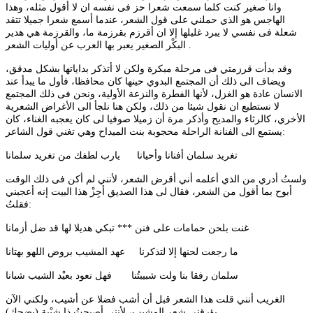
وانا صغير كنت كلما سمعت شعرا حز فى نفسه ان لا أقول مثله، وهذا
الهاجس هو الذي حملني على قول الشعر، عندما أسمع شعرا جميلا تتقد
شعلة فى نفسي لا يبرد غليلها إلا ان أقرزم بقرزمة ما، والقرزمة هي هدير
البكْر الصغير يعبر بها العرب عن أوليات الشعر .
وقد بدأت قرزمتي فى مرحلة مبكرة ولكن لا أتذكر بداياتها بشكل مدقق،
ويضاف الى ذلك أن المجتمع البدوي حينها كان محافظا، فأول ما يبدأ عند
الانسان عادة هو الغزل، لأنها الفطرة والنزعة الأولية، ونحن فى ذلك المجتمع
لا نستطيع ان نقول شيئا من ذلك، ولكن هنا نلجأ الى الأغراض الشعرية
الأخري، كالرثاء والمديح وأذكر مرة أن زميلا صوفيا لى كان يعجبه الغناء، كان
يستمع الى الفنانة الراحلة محجوبة بنت الميداح وهي تغني قول الشاعر:
تغريد سلمان أفنانا وأحيانا يارب لطفك من تغريد سلمانا
ولستُ أدري من الذي أعلمه أني أقرض الشعر، لأنني لم أكن فى ذلك الوقت
أبوح بما أقول من الشعر، فقال لى هذا الصديق أجِزْ هذا البيت إنه أعجبني
فقلتُ:
غنت بلحن حمامات على فنن *** تبكي هديلا لها قد ضل أزمانا
ما رجعت لحنها إلا لتذكرنا عهد المشيب بروض اللهو بهتانا
سلمان رفقا بنا ولت شبيبتُنا فهل نعود بعيْد الشيب شبانا
الغريب أنني قلت هذا الشعر قبل أن أشب فضلا عن أشيب، ولكني الآن
يؤرقني شعر المشيب، لأنني أصبحتُ ذا شيْبة (يضحك).