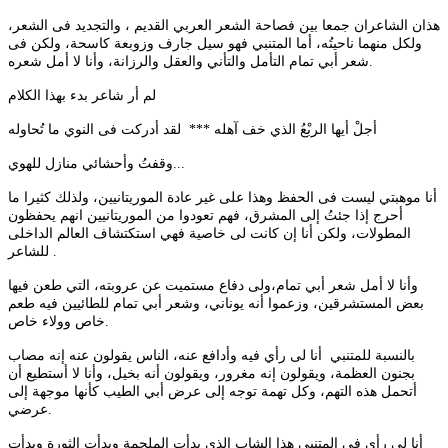
هذان الشاعران جمعا بين فصاحة الشعر العربي القديم ، والتجديد فى الشعر،
ولكل منهما ناحيتُه، أما المتنبي فهو سيل جارف وزوبعة كاسحة، ولكن فى
شعر أبي تمام التأمل والتأني والعقل والرزانة، وأنا لا أمل شعره.
لم أر شاعر بدء بهذا الكلام
أجلْ أيها الربْعُ الذي خف آهله *** لقد أدركت فى النوي ما تُحاوله
وقفتُ وأحشائي منازل للهوي...
أنا موهبتي ليست فى الحفظ وهذا على غير عادة الموريتانيين، ولذلك كثيرا ما
أحرج إذا جئتُ إلى المشرق، فهم تعودوا من الموريتانيين انهم يحفظون
المطولات، ولكن أنا إن كانت لى خاصية فهي استكتشاف العالم الداخلى
للشاعر .
وأنا لا أمل شعر أبي تمام،ولى دفاع مستميت عن عروبته، التي طعن فيها
بعض المستشرقين، وزعموا أنه يوناني، وشعر أبي تمام للطائيين فيه طعم
خاص وولاء خاص.
بالنسبة للمتنبي أنا لى رأي فيه وأدافع عنه، الناس يقولون عنه إنه مصاب
بجنون العظمة، ويقولون إنه مغرور، ويقولون أنه بخيل، وأنا لا أستطيع أن
أتحمل هذه التهم، وكل تهمة توجه إلى عرض أبي الطيب كأنها موجهة إلى
عرضي.
أنا لى رأي فى المتنبي هذا الشاب الذي بدأت الملحمة وبدأت الثورة وبدأت