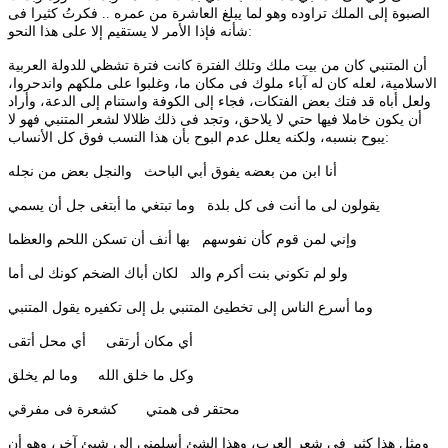
الصبوة إلى الملك تراوده وهو لما يبلغ العاشرة من عمره .. فكرتُ كثيرا فى
شأنه فإذا الأمر لا يستقيم إلا على هذا النحو:
أن المتنبي كان من بيت ملك وتلك الفترة كانت فترة تشظي للدولة العربية
الاسلامية، لعله كان له آباء ملوك فى مكان ما، وغلبوا على ملكهم واندحروا،
ولعل أباه قد فتك بعض الفتكات، فجاء إلى الكوفة واستنام إلى الدعة، وأراد
أن يكون خاملا فيها حتي لا يلاحق، وتجد فى ذلك ظلالا لشعر المتنبي فهو لا
يبوح بنسبه، ولكنه يعلل عدم البوح بأن هذا النسب فوق كل الأنساب:
أنا ابن من بعضه يفوق أبي الباحث والنجل بعض من نجله
يقولون لى ما أنت فى كل بلدة وما تبتغي ما أبتغى جل أن يسمي
وإني لمن قوم كأن نفوسهم بها أنف أن تسكن اللحم والعظما
ولو لم تكوني بنت أكرم والد لكان أباك الضخم كونك لى أما
وما أسرع الناس إلى تخطيئ المتنبي بل إلى تكفيره يقول المتنبي
أي مكان أرتقى أي محل أتقى
وكل ما خلق الله وما لم يخلق
محتقر فى همتي كشعرة فى مفرقي
ومثل هذا كثير فى شعر العرب، وهذا الشئ أسلمني إلى شيئ آخر، وهو أن