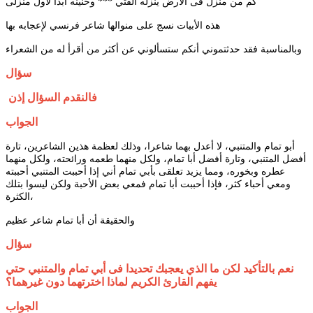
كم من منزل فى الأرض ينزله الفتي *** وحنينُه أبدا لأول منزلى
هذه الأبيات نسج على منوالها شاعر فرنسي لإعجابه بها
وبالمناسبة فقد حدثتموني أنكم ستسألوني عن أكثر من أقرأ له من الشعراء
سؤال
فالنقدم السؤال إذن
الجواب
أبو تمام والمتنبي، لا أعدل بهما شاعرا، وذلك لعظمة هذين الشاعرين، تارة
أفضل المتنبي، وتارة أفضل أبا تمام، ولكل منهما طعمه ورائحته، ولكل منهما
عطره وبخوره، ومما يزيد تعلقى بأبي تمام أني إذا أحببت المتنبي أحببته
ومعي أحباء كثر، فإذا أحببت أبا تمام فمعي بعض الأحبة ولكن ليسوا بتلك
الكثرة،
والحقيقة أن أبا تمام شاعر عظيم
سؤال
نعم بالتأكيد لكن ما الذي يعجبك تحديدا فى أبي تمام والمتنبي حتي
يفهم القارئ الكريم لماذا اخترتهما دون غيرهما؟
الجواب