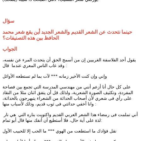
سؤال
حينما نتحدث عن الشعر القديم والشعر الجديد أين يقع شعر محمد
الحافظ بين هذه التصنيفات؟
الجواب
يقول أحد الفلاسفة الغربيين إن من أسمج الحق أن يتحدث المرء عن نفسه،
وقد عاب الناس المعري عندما قال :
وإني وإن كنت الأخير زمانه *** لآت بما لم تستطعه الأوائل
على كل حال أنا أزعم أنني من مهندسي المدرسة التي تجمع بين فصاحة
المفردة، وتكثيف الصورة الشعرية، ولذلك قل أن يتفق اثنان مثلا من النقاد
على رأي فى شعري لأن أصحاب الحداثة من الشعراء يتبهرجون بالحداثة،
وانا أخفي حداثتي فى ثوب قديم، وذلك لأسباب منها :
أني تملمت فى رمضاء هذا الشعر العربي القديم واكتويت بناره التي هي نار
لذة على أية حال، فلا أستطيع أن أنفك منها قال أبو تمام:
نقل فؤادك ما استطعت من الهوي *** ما الحب إلا للحبيب الأول