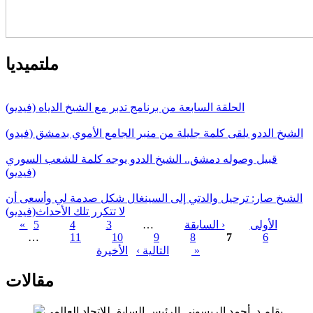
ملتميديا
الحلقة السابعة من برنامج تدبر مع الشيخ الدياه (فيديو)
الشيخ الددو يلقى كلمة جليلة من منبر الجامع الأموي بدمشق (فيدو)
قبيل وصوله دمشق.. الشيخ الددو يوجه كلمة للشعب السوري
(فيديو)
الشيخ صار: ترحيل والدتي إلى السينغال شكل صدمة لي وأسعى أن
لا تتكرر تلك الأحداث(فيديو)
« الأولى
‹ السابقة
…
3
4
5
…
11
10
9
8
7
6
الصفحات
الأخيرة »
التالية ›
مقالات