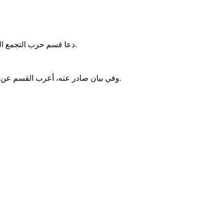
دعا قسم حزب التجمع الوطني للإصلاح والتنمية (تواصل) في توجنين السلطات إلى التدخل العاجل لحل أزمة العطش المتفاقمة التي تعاني منها المقاطعة منذ شهرين.
وفي بيان صادر عنه، أعرب القسم عن استنكاره للوضع الحالي، مشيرًا إلى أن السكان يواجهون تكاليف وأضرارًا متزايدة بسبب نقص المياه، دون إجراءات فعالة من الجهات المعنية.