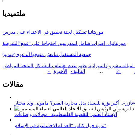
ملتميديا
موريتانيا تشكيل لجنة تحقيق في الاعتداء على مدرس
موريتانيا .. إضراب شامل للمدرسين احتجاجا على "قمع"الشرطة
جمعية المستقبل تناقش منهجها الدعوي(فيديو)
 امباله مشروع الميزانية يظهر عدم اهتمام بالمشاكل الملحة للمواطن
21
…
التالية ›
الصفحات
مقالات
زر».. أكبر بؤرة للفساد بدل محاربة الفقر؟ مامونى ولد مختار
الإسناد العلمي للقضية الفلسطينية_ مجالات وإضاءات
ندوة حول كتاب "العدالة الاجتماعية في الإسلام"