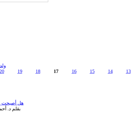
ولد
20
19
18
17
16
15
14
13
هل أصبحت «تآ