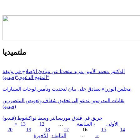
ملتميديا
الدكتور محمد الأمين مزيد متحدثا عن مبادئ الإصلاح في وثيقة
"المنهج الدعوي"(فيديو)
مجلس الوزراء يصادق على بيان لتحديث وتأمين لوحات السيارات
نقابات المدرسين تدعو إلى تحقيق شفاف وتعويض المتضررين
(فيديو)
حريق في فندق موريسانتر وسط نواكشوط (فيديو)
« الأولى
‹ السابقة
…
12
13
20
19
18
17
16
15
14
الصفحات
الأخيرة »
…
التالية ›