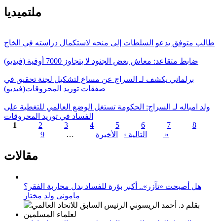
ملتميديا
طالب متوفق يدعو السلطات إلى منحه لاستكمال دراسته في الخاج
ضابط متقاعد: معاش بعض الجنود لا يتجاوز 7000 أوقية (فيديو)
برلماني يكشف لـ السراج عن مساع لتشكيل لجنة تحقيق في
صفقات توريد المحروقات(فيديو)
ولد امباله لـ السراج: الحكومة تستغل الوضع العالمي للتغطية على
الفساد في توريد المحروقات
1
2
3
4
5
6
7
8
الأخيرة »
التالية ›
…
9
الصفحات
مقالات
هل أصبحت «تآزر».. أكبر بؤرة للفساد بدل محاربة الفقر؟
مامونى ولد مختار