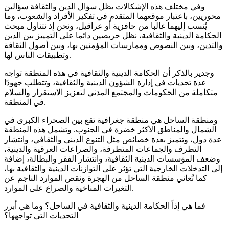
وفي مختلف هذه الإشكالات يظل سؤال الدين والثقافة سؤالين
محوريين، باعتبار موقعهما المتقدم في تفكير الأفراد والشعوب، وما
يُنسب إليهما غالبا من حافزية أو عراقيل، ونحن إذ نتناول مبحث
الحكامة الدينية والثقافية، نظل حريصين دائما على التمييز بين الدين
والتدين، وبين النصوص وممارسات المؤمنين بها، وبين أصول الثقافة
وتطبيقات الناس لها.
وجدير بالذكر أن الحكامة الدينية والثقافية في هذه المنطقة تواجه
عدة تحديات في إدارة الشؤون الدينية والثقافية، وتتطلب جهودًا
متكاملة من الحكومات والمجتمع المدني لتعزيز الاستقرار والسلام
في المنطقة.
ومنطقة الساحل هي منطقة جغرافية تقع بين الصحراء الكبرى في
الشمال والمناطق الأكثر خضرة في الجنوب. وتشمل هذه المنطقة
عدة دول، وتتميز بعدة خصائص مثل التنوع الديني والثقافي، وانتشار
التطرف والجماعات المتطرفة، والصراعات العرقية والدينية،
وضعف المؤسسات الدينية الثقافية، وانتشار الفقر والبطالة، إضافة
إلى التدخلات الخارجية التي تؤثر على التوازنات الدينية والثقافية بها،
كما تُعاني منطقة الساحل من الهجرة ونقص الموارد الناجم عن
التغيرات المناخية والصراع على الموارد.
فما هي إذاً الحكامة الدينية والثقافية في الساحل؟ وما هي أبزر
التحديات التي تواجهها؟