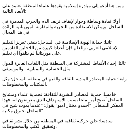
ومن هنا أدعو إلى مبادرة إسلامية يقودها علماء المنطقة تعتمد على
الأبعاد التالية:
أولا: قيادة وساطة وحوار لإيقاف نزيف الدم والحرب المدمرة في
الساحل، ويمكن الاستفادة من التجربة والمقاربة الموريتانية الرائدة
في هذا المجال.
ثانيا: حماية الهوية الإسلامية في الساحل: ينبغي تعزيز التعليم
الإسلامي العربي، وللعلم فإن أعدادا كبيرة من اللاجئين القادمين
على موريتانيا لم يتلقوا أي تعليم.
ثالثا: إحياء الأنماط المشتركة في المنطقة مثل اللغات العابرة للدول
مثل الحسانية والبمبارية.. والموسيقى.
رابعا: حماية المصادر المادية للثقافة والقيم في منطقة الساحل: مثل
المكتبات والمخطوطات.
خامسا: حماية المصادر البشرية للثقافة: فحماية علماء ومشايخ
الساحل أصبح أمرا ملحا بسبب الاستهداف الذي يتعرضون له، فهذا
المفكر السنغالي "أحمدو مختار امبو" يقول: "عندما يموت شيخ في
الساحل تحترق مكتبة".
سادسا: خلق حركية ثقافية في المنطقة من خلال نشر ثقافي
وتحقيق الكتب والمخطوطات.