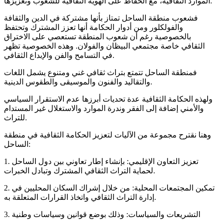
الموارد الثقافية، مع الحفاظ على الهوية الثقافية للشعوب وتعزيزها.
فشعوب منطقة الساحل تمتاز بأنها مشتركة في الدين والثقافة
والفولكلور ومن أدوار الحكامة أنها تعزز المشترك وتحتفظ
بالخصوصية رغم أن شعوب المنطقة تستعصي على الاختراق
الثقافي خاصة مجتمعي البيظان والفولان. وهذه الخصوصية تظهر
في التسامح والفن والإبداع الثقافي.
فمنطقة الساحل تتمتع بتراث ثقافي غني ومتنوع يشمل اللغات
والتقاليد والفنون والموسيقى والطقوس الدينية.
ولهذه الحكامة الثقافية عدة تحديات أبرزها عدم الاستقرار السياسي
والأمني إضافة إلى الفقر وندرة الموارد والاستغلال غير المستدام
للتراث.
وهنا نقترح مجموعة من الآليات لتعزيز الحكامة الثقافية في منطقة
الساحل:
1. تعزيز التعاون الإقليمي: بإنشاء إطار تعاوني بين دول الساحل
لحماية التراث الثقافي المشترك وتبادل الخبرات.
2. تمكين المجتمعات المحلية: من خلال إشراك السكان المحليين في
إدارة التراث الثقافي واتخاذ القرارات المتعلقة به.
3. التشريعات والسياسات: وذلك بوضع قوانين وسياسات وطنية