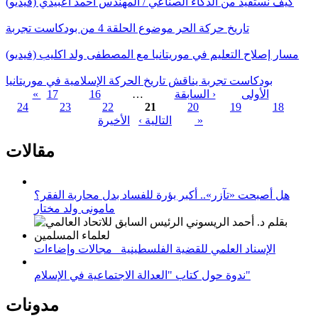
كيف نستفيد من الذكاء الصناعي / المهندس أحمد اعبيدي (فيديو)
تاريخ حركة الحر موضوع الحلقة 4 من بودكاست تجربة
مسار إصلاح التعليم في موريتانيا مع المصطفى ولد اكليب (فيديو)
بودكاست تجربة يناقش تاريخ الحركة الإسلامية في موريتانيا
« الأولى
‹ السابقة
…
16
17
24
23
22
21
20
19
18
الصفحات
الأخيرة »
التالية ›
مقالات
هل أصبحت «تآزر».. أكبر بؤرة للفساد بدل محاربة الفقر؟
مامونى ولد مختار
الإسناد العلمي للقضية الفلسطينية_ مجالات وإضاءات
ندوة حول كتاب "العدالة الاجتماعية في الإسلام"
مدونات