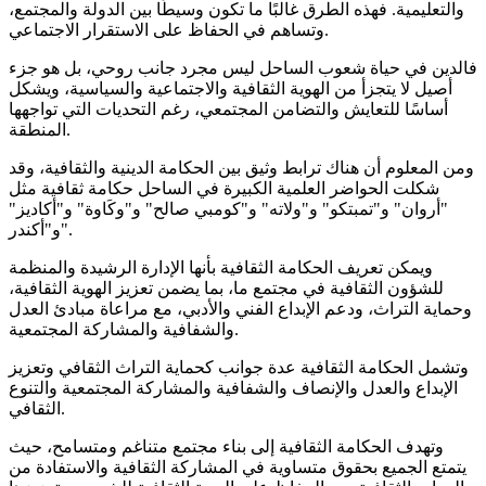
والتعليمية. فهذه الطرق غالبًا ما تكون وسيطًا بين الدولة والمجتمع،
وتساهم في الحفاظ على الاستقرار الاجتماعي.
فالدين في حياة شعوب الساحل ليس مجرد جانب روحي، بل هو جزء
أصيل لا يتجزأ من الهوية الثقافية والاجتماعية والسياسية، ويشكل
أساسًا للتعايش والتضامن المجتمعي، رغم التحديات التي تواجهها
المنطقة.
ومن المعلوم أن هناك ترابط وثيق بين الحكامة الدينية والثقافية، وقد
شكلت الحواضر العلمية الكبيرة في الساحل حكامة ثقافية مثل
"أروان" و"تمبتكو" و"ولاته" و"كومبي صالح" و"وكَاوة" و"أكاديز"
و"أكندر".
ويمكن تعريف الحكامة الثقافية بأنها الإدارة الرشيدة والمنظمة
للشؤون الثقافية في مجتمع ما، بما يضمن تعزيز الهوية الثقافية،
وحماية التراث، ودعم الإبداع الفني والأدبي، مع مراعاة مبادئ العدل
والشفافية والمشاركة المجتمعية.
وتشمل الحكامة الثقافية عدة جوانب كحماية التراث الثقافي وتعزيز
الإبداع والعدل والإنصاف والشفافية والمشاركة المجتمعية والتنوع
الثقافي.
وتهدف الحكامة الثقافية إلى بناء مجتمع متناغم ومتسامح، حيث
يتمتع الجميع بحقوق متساوية في المشاركة الثقافية والاستفادة من