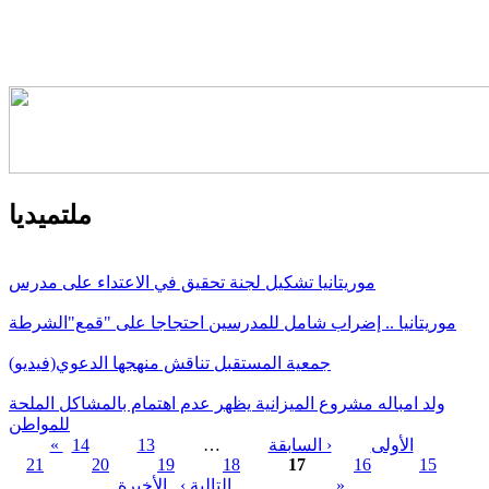
ملتميديا
موريتانيا تشكيل لجنة تحقيق في الاعتداء على مدرس
موريتانيا .. إضراب شامل للمدرسين احتجاجا على "قمع"الشرطة
جمعية المستقبل تناقش منهجها الدعوي(فيديو)
ولد امباله مشروع الميزانية يظهر عدم اهتمام بالمشاكل الملحة
للمواطن
« الأولى
‹ السابقة
…
13
14
21
20
19
18
17
16
15
الصفحات
الأخيرة »
…
التالية ›