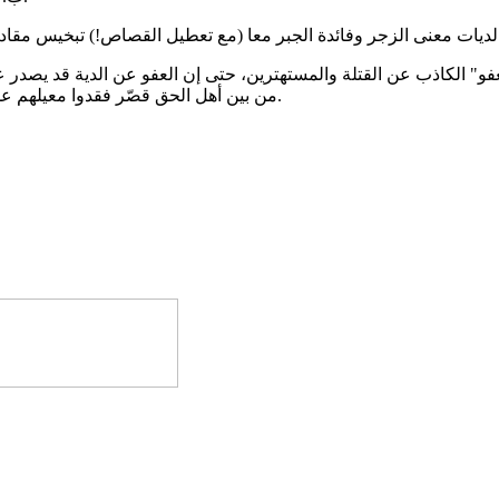
فو" الكاذب عن القتلة والمستهترين، حتى إن العفو عن الدية قد يصدر ع
من بين أهل الحق قصّر فقدوا معيلهم على يد متهور نزق، يسترخص دماء الناس ويستسهل شأن الجناية عليهم.