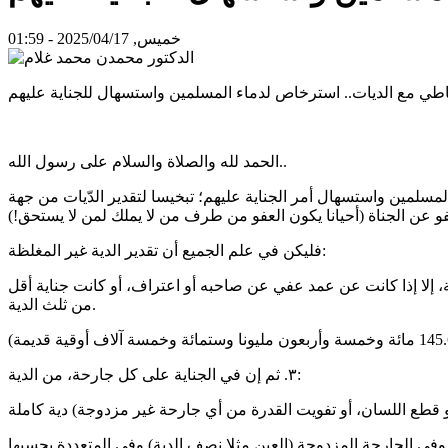
خميس, 2025/04/17 - 01:59
اطي مع الديات.. استرخاص لدماء المسلمين واستسهال للجناية عليهم
الحمد لله والصلاة والسلام على رسول الله..
مسلمين واستسهال أمر الجناية عليهم؛ تبخيسا لتقدير الدّيات من جهة
و عن الجناة (أحيانا يكون العفو من طرف من لا يملك لمن لا يستحق!)
فليكن في علم الجميع أن تقدير الدية غير المغلظة:
مة على ثلاث سنوات. وتتحملها العاقلة، إلا إذا كانت عن عمد عفي عن صاحبه أو اعتراف، أو كانت جناية أقل
من ثلث الدية.
٣. ثم إن في الجناية على كل جارحة، من الدية: