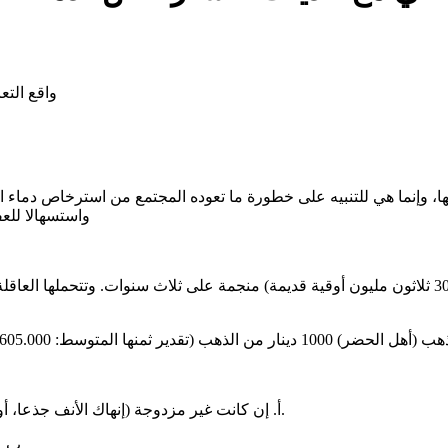
واقع التع
، وإنما هي للتنبيه على خطورة ما تعوده المجتمع من استرخاص دماء ال
واستسهالا للعف
١. على أهل الإبل: 100 رأس من الإبل (تقدير ثمنها المتوسط: 30.000.000 ثلاثون مليون أوقية قديمة) منج
أ. إن كانت غير مزدوجة (إنهاك الأنف جذعا، أو قطع اللسان، أو تفويت القدرة من أي جارحة غير مزدوجة) دية كاملة.
ب. وفي الجارحة المزدوجة (العين مثلا نصف الدية) وفي المتعددة بحسبها.