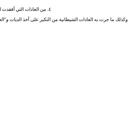
٤. من العادات التي أفقدت الديات معنى الزجر وفائدة الجبر معا (مع تعطيل القصاص!) تبخيس مقادير الديات (ماتمنحه العاقلة منها، وما تقدمه شركات التأمين تعويضات)
وكذلك ما جرت به العادات الشيطانية من التكبر على أخذ الديات و"الع