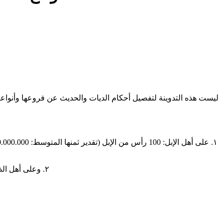
ليست هذه التدوينة لتفصيل أحكام الديات والحديث عن فروعها وأنواعها
٢. وعلى أهل الذهب (أهل الحضر) 1000 دينار من الذهب (تقدير ثمنها المتوسط: 145.605.000 مائة وخمسة وأربعون مليونا وستمائة وخمسة آلاف أوقية قديمة)