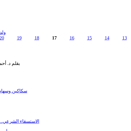
ولد
20
19
18
17
16
15
14
13
سكاكين وسهام ا
الاستسقاء الشرعي.. 