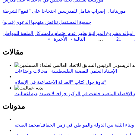
موريتانيا .. إضراب شامل للمدرسين احتجاجا على "قمع"الشرطة
جمعية المستقبل تناقش منهجها الدعوي(فيديو)
 امباله مشروع الميزانية يظهر عدم اهتمام بالمشاكل الملحة للمواطن
21
…
التالية ›
الصفحات
مقالات
الإسناد العلمي للقضية الفلسطينية_ مجالات وإضاءات
ندوة حول كتاب "العدالة الاجتماعية في الإسلام"
لإقصاء المتعمد خلفت في الركيز جراحا لاتضمد/ بديه اغفاليت
مدونات
وبناء الثقة بين الدولة والمواطن في زمن الجفاف/محمد الصحه