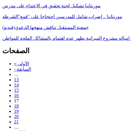
موريتانيا تشكيل لجنة تحقيق في الاعتداء على مدرس
موريتانيا .. إضراب شامل للمدرسين احتجاجا على "قمع"الشرطة
جمعية المستقبل تناقش منهجها الدعوي(فيديو)
 امباله مشروع الميزانية يظهر عدم اهتمام بالمشاكل الملحة للمواطن
الصفحات
« الأولى
‹ السابقة
…
13
14
15
16
17
18
19
20
21
…