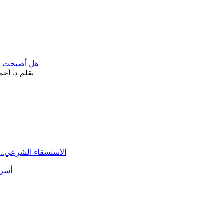
هل أصبحت «تآ
الاستسقاء الشرعي.. 
أسرة