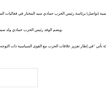
ويضم الوفد رئيس الحزب حمادي ولد سيدي المختار، والأمين الوطني للعلاقات والجاليات النائب إسلكُ ولد أبهاه.