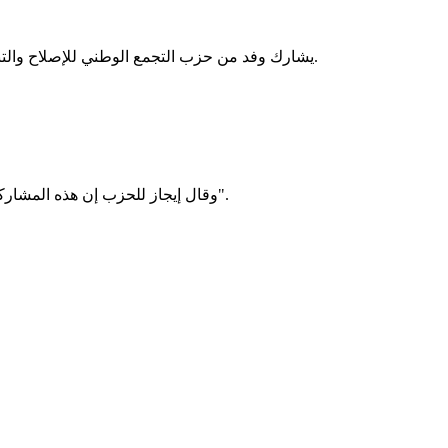
يشارك وفد من حزب التجمع الوطني للإصلاح والتنمية (تواصل) برئاسة رئيس الحزب حمادي سيد المختار في فعاليات المؤتمر التاسع لحزب العدالة والتنمية المغربي، المنعقد بالعاصمة الرباط.
وقال إيجاز للحزب إن هذه المشاركة تأتي "في إطار تعزيز علاقات الحزب مع القوى السياسية ذات التوجه المشترك، وتبادل الخبرات في مجالات العمل السياسي والديمقراطي".