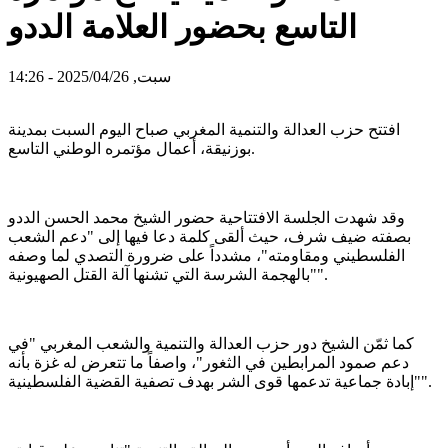
التاسع بحضور العلامة الددو
سبت, 2025/04/26 - 14:26
افتتح حزب العدالة والتنمية المغربي صباح اليوم السبت بمدينة
بوزنيقة، أعمال مؤتمره الوطني التاسع.
وقد شهدت الجلسة الافتتاحية حضور الشيخ محمد الحسن الددو
بصفته ضيف شرف، حيث ألقى كلمة دعا فيها إلى "دعم الشعب
الفلسطيني ومقاومته"، مشدداً على ضرورة التصدي لما وصفه
"بالهجمة الشرسة التي تشنها آلة القتل الصهيونية".
كما ثمّن الشيخ دور حزب العدالة والتنمية والشعب المغربي "في
دعم صمود المرابطين في الثغور"، واصفاً ما تتعرض له غزة بأنه
"إبادة جماعية تدعمها قوى الشر بهدف تصفية القضية الفلسطينية".