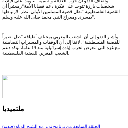
وأضاف الددو أن حزب العدالة والتنمية "تناوبت على قيادته
شخصيات بارزة تتوحد على فكرة دعم قضايا الأمة"، معتبراً أن
القضية الفلسطينية "تظل قضية المسلمين الأولى، نظراً لارتباطها
بمسرى ومعراج النبي محمد صلى الله عليه وسلم".
وأشار الددو إلى أن الشعب المغربي بمختلف أطيافه "ظل نصيراً
للقضية الفلسطينية"، لافتا إلى أن الوقفات والمسيرات التضامنية
مع غزة التي تتعرض لحرب إبادة إسرائيلية منذ 19 عاماً، تؤكد دعم
الشعب المغربي للقضية الفلسطينية.
ملتميديا
الحلقة السابعة من برنامج تدبر مع الشيخ الدياه (فيديو)