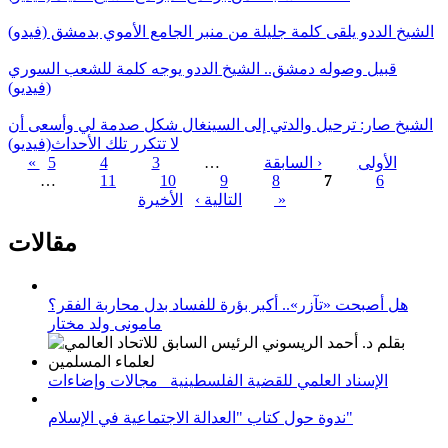
الشيخ الددو يلقى كلمة جليلة من منبر الجامع الأموي بدمشق (فيدو)
قبيل وصوله دمشق.. الشيخ الددو يوجه كلمة للشعب السوري
(فيديو)
الشيخ صار: ترحيل والدتي إلى السينغال شكل صدمة لي وأسعى أن
لا تتكرر تلك الأحداث(فيديو)
« الأولى
‹ السابقة
…
3
4
5
…
11
10
9
8
7
6
الصفحات
الأخيرة »
التالية ›
مقالات
هل أصبحت «تآزر».. أكبر بؤرة للفساد بدل محاربة الفقر؟
مامونى ولد مختار
الإسناد العلمي للقضية الفلسطينية_ مجالات وإضاءات
ندوة حول كتاب "العدالة الاجتماعية في الإسلام"