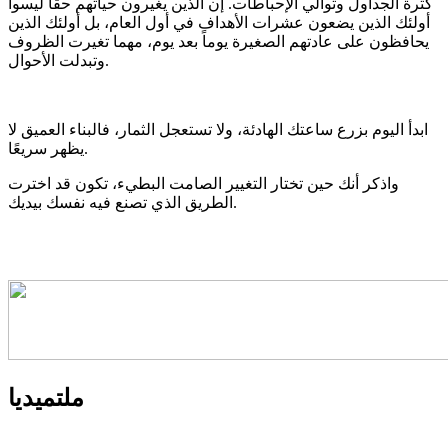
كثرة الجداول وتوالي الإحباطات. إن الذين يغيرون حياتهم حقًا ليسوا
أولئك الذين يضعون عشرات الأهداف في أول العام، بل أولئك الذين
يحافظون على عادتهم الصغيرة يوماً بعد يوم، مهما تغيرت الظروف
وتبدلت الأحوال.
ابدأ اليوم بزرع ساعتك الهادئة، ولا تستعجل الثمار، فالبناء العميق لا
يظهر سريعًا.
واذكر أنك حين تختار التغيير الصامت البطيء، تكون قد اخترت
الطريق الذي تصنع فيه نفسك بيديك.
ملتميديا