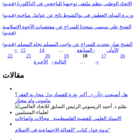
الاتحاد الوطني ينظم ملتقى توجيهيا للناجحين في الباكلوريا (فيديو)
وزيرة المياه: العطش في نواكشوط ناتج عن عوامل مناخية (فيديو)
الشيخ علي سيسي متحدثا للسراج عن مقتضيات الأخوة الإسلامية
(فيديو)
الشيخ صار يتحدث للسراج عن واجب المسلم تجاه المسلم (فيديو)
« الأولى
‹ السابقة
…
14
15
22
21
20
19
18
17
16
الصفحات
الأخيرة »
…
التالية ›
مقالات
هل أصبحت «تآزر».. أكبر بؤرة للفساد بدل محاربة الفقر؟
مامونى ولد مختار
الإسناد العلمي للقضية الفلسطينية_ مجالات وإضاءات
ندوة حول كتاب "العدالة الاجتماعية في الإسلام"