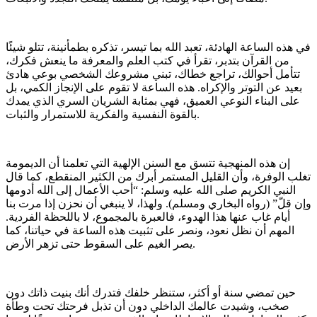
في هذه الساعة الهادئة، تعبد الله بما تيسر، تذكره بطمأنينة، تتلو شيئًا
من القرآن بتدبر، تقرأ في كتب العلم والمعرفة ما ينعش فكرك،
تتأمل أحوالك، تراجع خطاك، تبني مشروعك الشخصي بوعي هادئ
بعيد عن التوتر والإكراه. هذه الساعة لا تقوم على الإنجاز الكمي، بل
على البناء النوعي العميق، فهي بمثابة الشريان السري الذي يمدك
بالقوة النفسية والفكرية للاستمرار والثبات.
إن هذه المنهجية تتسق مع السنن الإلهية التي تعلمنا أن الديمومة
تغلب الوفرة، وأن القليل المستمر أبرك من الكثير المنقطع، كما قال
النبي الكريم صلى الله عليه وسلم: “أحب الأعمال إلى الله أدومها
وإن قلّ” (رواه البخاري ومسلم). ولهذا، لا ينبغي أن نحزن إذا مرت بنا
أيام غاب عنها هذا الهدوء، فالعبرة بالمجموع، لا باللحظة الفردية.
المهم أن نظل نعود، ونصر على تثبيت هذه الساعة في حياتنا، كما
يصر الغيم على السقوط حتى تزهر الأرض.
حين تمضي سنة أو أكثر، ستنظر خلفك فتدرك أنك بنيت ذاتك دون
صخب، وشيدت عالمك الداخلي دون أن تذبل فرحتك تحت وطأة