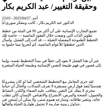
وحقيقة التغيير/ عبد الكريم بكار
أحد, 2025/04/27 - 23:03
تجمع التجارب الإنسانية على أن أكثر من 90 في المئة من خطط
تطوير الذات التي وضِعت خلال العقود الماضية — خاصة تلك
الخطط الطموحة المفصلة الثقيلة — قد آلت إلى الفشل. واسأل
الذين خططوا للأعوام الماضية، كم أنجزوا مما حلموا به.
غير أن هذا الفشل لا يعود إلى خطأ في مبدأ التخطيط نفسه، وإنما
إلى قصور في فهم طبيعة النفس الإنسانية وطبيعة الحياة المتغيرة.
لقد جرى التعامل مع التخطيط الشخصي كما لو كان مشروعًا
هندسيًا يُنفذ فوق أرضٍ مستقرة لا تعرف التبدلات، والحال أن حياتنا
مجرى لا ينفك عن التغير، يتعاقب عليه الصفاء والكدر، النشاط
والخمول، الصحة والمرض، الانشراح والانقباض. الإنسان كائن تتقلب
حاله، وتتغير طاقاته، وتتنازعه هموم شتى، ولا يمكن أن يُسجن في
جداول زمنية صارمة لا تحتمل طوارئ الحياة وأثقالها.