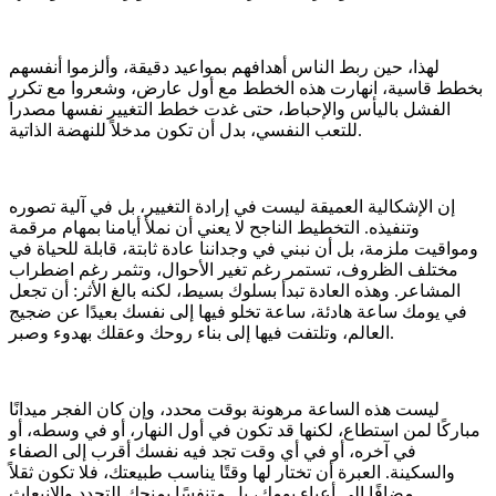
لهذا، حين ربط الناس أهدافهم بمواعيد دقيقة، وألزموا أنفسهم
بخطط قاسية، انهارت هذه الخطط مع أول عارض، وشعروا مع تكرر
الفشل باليأس والإحباط، حتى غدت خطط التغيير نفسها مصدراً
للتعب النفسي، بدل أن تكون مدخلاً للنهضة الذاتية.
إن الإشكالية العميقة ليست في إرادة التغيير، بل في آلية تصوره
وتنفيذه. التخطيط الناجح لا يعني أن نملأ أيامنا بمهام مرقمة
ومواقيت ملزمة، بل أن نبني في وجداننا عادة ثابتة، قابلة للحياة في
مختلف الظروف، تستمر رغم تغير الأحوال، وتثمر رغم اضطراب
المشاعر. وهذه العادة تبدأ بسلوك بسيط، لكنه بالغ الأثر: أن تجعل
في يومك ساعة هادئة، ساعة تخلو فيها إلى نفسك بعيدًا عن ضجيج
العالم، وتلتفت فيها إلى بناء روحك وعقلك بهدوء وصبر.
ليست هذه الساعة مرهونة بوقت محدد، وإن كان الفجر ميدانًا
مباركًا لمن استطاع، لكنها قد تكون في أول النهار، أو في وسطه، أو
في آخره، أو في أي وقت تجد فيه نفسك أقرب إلى الصفاء
والسكينة. العبرة أن تختار لها وقتًا يناسب طبيعتك، فلا تكون ثقلاً
مضافًا إلى أعباء يومك، بل متنفسًا يمنحك التجدد والانبعاث.