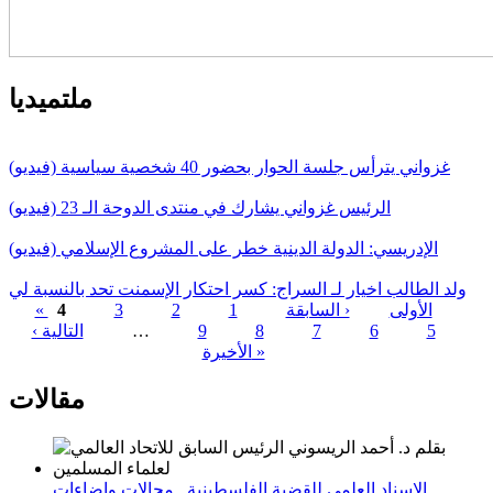
ملتميديا
غزواني يترأس جلسة الحوار بحضور 40 شخصية سياسية (فيديو)
الرئيس غزواني يشارك في منتدى الدوحة الـ 23 (فيديو)
الإدريسي: الدولة الدينية خطر على المشروع الإسلامي (فيديو)
ولد الطالب اخيار لـ السراج: كسر احتكار الإسمنت تحد بالنسبة لي
« الأولى
‹ السابقة
1
2
3
4
5
6
7
8
9
…
التالية ›
الصفحات
الأخيرة »
مقالات
الإسناد العلمي للقضية الفلسطينية_ مجالات وإضاءات