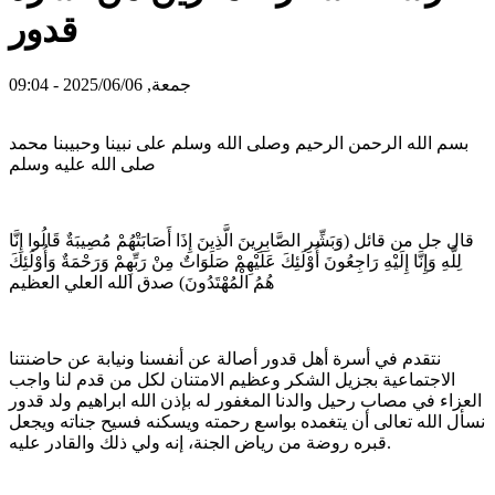
قدور
جمعة, 2025/06/06 - 09:04
بسم الله الرحمن الرحيم وصلى الله وسلم على نبينا وحبيبنا محمد
صلى الله عليه وسلم
قال جل من قائل (وَبَشِّرِ الصَّابِرِينَ الَّذِينَ إِذَا أَصَابَتْهُمْ مُصِيبَةٌ قَالُوا إِنَّا
لِلَّهِ وَإِنَّا إِلَيْهِ رَاجِعُونَ أُوْلَئِكَ عَلَيْهِمْ صَلَوَاتٌ مِنْ رَبِّهِمْ وَرَحْمَةٌ وَأُوْلَئِكَ
هُمُ الْمُهْتَدُونَ) صدق الله العلي العظيم
نتقدم في أسرة أهل قدور أصالة عن أنفسنا ونيابة عن حاضنتنا
الاجتماعية بجزيل الشكر وعظيم الامتنان لكل من قدم لنا واجب
العزاء في مصاب رحيل والدنا المغفور له بإذن الله ابراهيم ولد قدور
نسأل الله تعالى أن يتغمده بواسع رحمته ويسكنه فسيح جناته ويجعل
قبره روضة من رياض الجنة، إنه ولي ذلك والقادر عليه.