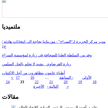
ملتميديا
مدير مركز الجزيرة لـ"السراج" : موريتانيا بحاجة إلى انتخابات هادئة /
ج1
وفد من السلطة العليا للصحافة في زيارة لمؤسسة السراج
زيارة القرضاوي_ نشيد لا تحلم بالحل السلمي
أطباء عامون يتظاهرون من أجل الاكتتاب
« الأولى
‹ السابقة
…
16
17
24
23
22
21
20
19
18
الصفحات
الأخيرة »
التالية ›
مقالات