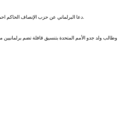
دعا البرلماني عن حزب الإنصاف الحاكم احمد جدو إلى تنظيم قافلة برلمانية دولية لكسر الحصار المفروض على قطاع غزة، معلنًا استعداده الكامل للمشاركة في أي تحرك من هذا النوع.
وطالب ولد جدو الأمم المتحدة بتنسيق قافلة تضم برلمانيين من