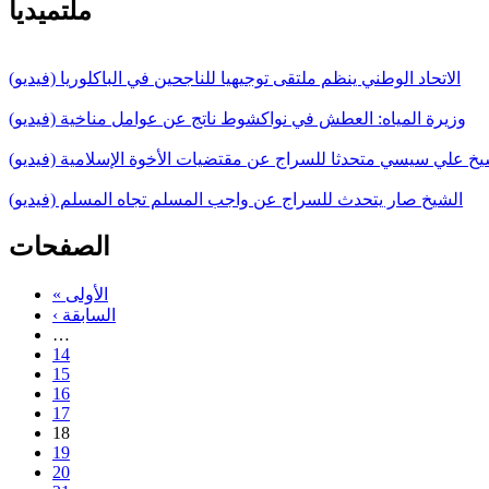
ملتميديا
الاتحاد الوطني ينظم ملتقى توجيهيا للناجحين في الباكلوريا (فيديو)
وزيرة المياه: العطش في نواكشوط ناتج عن عوامل مناخية (فيديو)
يخ علي سيسي متحدثا للسراج عن مقتضيات الأخوة الإسلامية (فيديو)
الشيخ صار يتحدث للسراج عن واجب المسلم تجاه المسلم (فيديو)
الصفحات
« الأولى
‹ السابقة
…
14
15
16
17
18
19
20