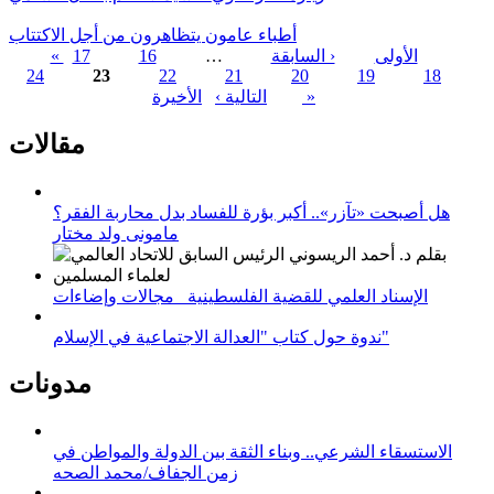
أطباء عامون يتظاهرون من أجل الاكتتاب
« الأولى
‹ السابقة
…
16
17
24
23
22
21
20
19
18
الصفحات
الأخيرة »
التالية ›
مقالات
هل أصبحت «تآزر».. أكبر بؤرة للفساد بدل محاربة الفقر؟
مامونى ولد مختار
الإسناد العلمي للقضية الفلسطينية_ مجالات وإضاءات
ندوة حول كتاب "العدالة الاجتماعية في الإسلام"
مدونات
الاستسقاء الشرعي.. وبناء الثقة بين الدولة والمواطن في
زمن الجفاف/محمد الصحه