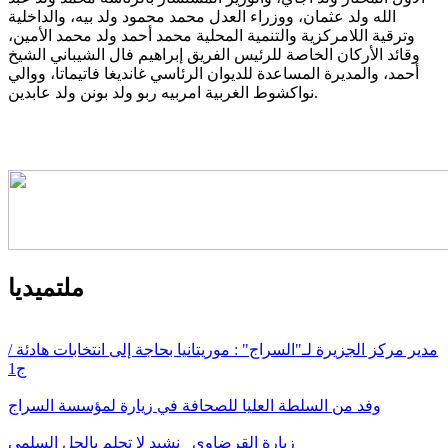
الله ولد عثمان، ووزراء العدل محمد محمود ولد بيه، والداخلية
وترقية اللامركزية والتنمية المحلية محمد أحمد ولد محمد الأمين،
وقائد الأركان الخاصة للرئيس الفريق إبراهيم فال الشيباني الشيخ
أحمد، والمديرة المساعدة للديوان الرئاسي غانديغا فاتيماتا، ووالي
نواكشوط الغربية امربيه ربو ولد بونن ولد عابدين.
ملتميديا
مدير مركز الجزيرة لـ"السراج" : موريتانيا بحاجة إلى انتخابات هادئة /
ج1
وفد من السلطة العليا للصحافة في زيارة لمؤسسة السراج
زيارة القرضاوي_ نشيد لا تحلم بالحل السلمي