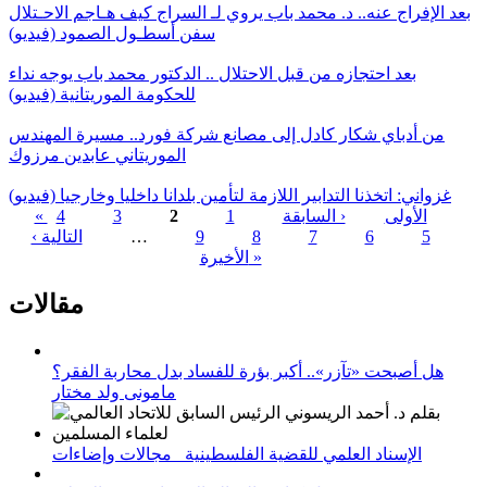
بعد الإفراج عنه.. د. محمد باب يروي لـ السراج كيف هـاجم الاحـتلال
سفن أسطـول الصمود (فيديو)
بعد احتجازه من قبل الاحتلال .. الدكتور محمد باب يوجه نداء
للحكومة الموريتانية (فيديو)
من أدباي شكار كادل إلى مصانع شركة فورد.. مسيرة المهندس
الموريتاني عابدين مرزوك
غزواني: اتخذنا التدابير اللازمة لتأمين بلدانا داخليا وخارجيا (فيديو)
« الأولى
‹ السابقة
1
2
3
4
5
6
7
8
9
…
التالية ›
الصفحات
الأخيرة »
مقالات
هل أصبحت «تآزر».. أكبر بؤرة للفساد بدل محاربة الفقر؟
مامونى ولد مختار
الإسناد العلمي للقضية الفلسطينية_ مجالات وإضاءات