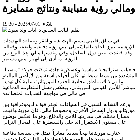
ومالي رؤية متباينة ونتائج متمايزة
ثلاثاء, 2025/07/01 - 19:30
في سياق إقليمي يتسم بالهشاشة والفقر وتصاعد التهديدات
الإرهابية، تبرز الحاجة الماسّة إلى تبني رؤية دفاعية واضحة وفعالة.
وقد افتقدت بعض دول الساحل، وفي مقدمتها مالي، هذا النوع من
الرؤية، ما أدى إلى انهيار أمني مستمر.
فبغياب استراتيجية سياسية وعسكرية جادة، تمكنت حركة "ماسينا"
المتشددة من بسط سيطرتها على أجزاء واسعة من الأراضي المالية،
بما في ذلك مناطق محاذية للحدود الموريتانية، ما يشكل تهديداً
مباشراً للأمن القومي الموريتاني، ويعكس فشل المنظومة الدفاعية
في مالي في مواجهة التحديات المتصاعدة.
ورغم التشابه النسبي في السياقات الجغرافية والديموغرافية بين
موريتانيا ودول الساحل الأخرى، وخصوصاً مالي، فإن موريتانيا تبنت
مساراً مختلفاً في مقاربتها للأمن والدفاع، وهو ما انعكس بوضوح
على مستوى الاستقرار الداخلي والسيطرة على المجال الترابي.
اختارت موريتانيا نهجاً سيادياً مغايراً، تمثل في سياسة دفاعية
استباقية تعتمد على المهنية والاعتماد على الذات. كما خضعت