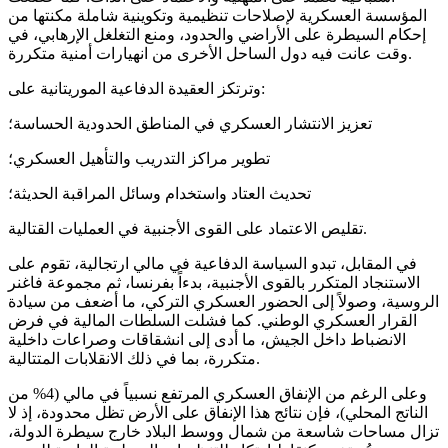
المؤسسة العسكرية لإصلاحات تنظيمية وتكوينية شاملة مكنتها من
إحكام السيطرة على الأراضي والحدود، ومنع التغلغل الإرهابي، في
وقت عانت فيه دول الساحل الأخرى من انهيارات أمنية متكررة.
وترتكز العقيدة الدفاعية الموريتانية على:
تعزيز الانتشار العسكري في المناطق الحدودية الحساسة؛
تطوير مراكز التدريب والتأهيل العسكري؛
تحديث العتاد واستخدام وسائل المراقبة الحديثة؛
تقليص الاعتماد على القوى الأجنبية في العمليات القتالية.
في المقابل، تبدو السياسة الدفاعية في مالي ارتجالية، تقوم على
الاستنجاد المتكرر بالقوى الأجنبية، بدءاً بفرنسا، ثم مجموعة فاغنر
الروسية، وصولاً إلى الحضور العسكري التركي، ما أضعف من سيادة
القرار العسكري الوطني. كما فشلت السلطات المالية في فرض
الانضباط داخل الجيش، ما أدى إلى انشقاقات وصراعات داخلية
متكررة، بما في ذلك الانقلابات المتتالية.
وعلى الرغم من الإنفاق العسكري المرتفع نسبياً في مالي (4% من
الناتج المحلي)، فإن نتائج هذا الإنفاق على الأرض تظل محدودة، إذ لا
تزال مساحات شاسعة من شمال ووسط البلاد خارج سيطرة الدولة،