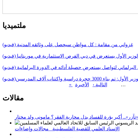
ملتميديا
غزواني من مقامة : كل مواطن سيحصل على وثائقه المدنية (فيديو)
لوزير الأول يستعرض في دبي الفرص الاستثمارية في موريتانيا (فيديو)
البرلماني لتواصل يستعرض حصيلة أدائه في الدورة البرلمانية (فيديو)
 الأول: تم بناء 3000 حجرة دراسية واكتتاب آلاف المدرسين(فيديو)
…
التالية ›
الصفحات
مقالات
زر».. أكبر بؤرة للفساد بدل محاربة الفقر؟ مامونى ولد مختار
الإسناد العلمي للقضية الفلسطينية_ مجالات وإضاءات