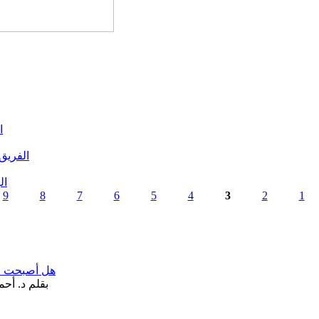
ا
الفريق 
الوزير
9
8
7
6
5
4
3
2
1
هل أصبحت «تآ