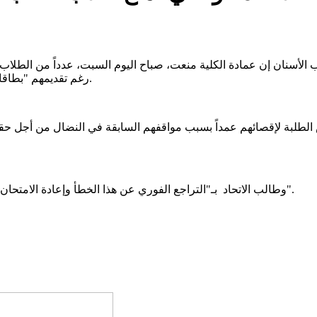
 الأسنان إن عمادة الكلية منعت، صباح اليوم السبت، عدداً من الطلاب
رغم تقديمهم "بطاقات تعريفهم الوطنية" و"إفادات التسجيل الرسمية" الصادرة عن الكلية.
 الطلبة لإقصائهم عمداً بسبب مواقفهم السابقة في النضال من أجل حقو
وطالب الاتحاد بـ"التراجع الفوري عن هذا الخطأ وإعادة الامتحان للمتضررين، وعدم التسرع في أخذ القرارات الارتجالية غير المدروسة".