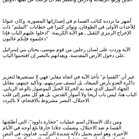
أشهر ما تردده كتائب القسا.م في إصداراتها المصورة، وكان عنوانا
للأحداث الأولى في الطوفان، وتواتر كثيرا في خطابات "الملثم" ذات
الإخراج الرمزي الثقيل ـ هو الآية الكريمة: "ادخلوا عليهم الباب فإذا
دخلتموه فإنكم غالبون"
الآية وردت على لسان رجلين من قوم موسى، يحثان بني إسرائيل
على دخول الأرض المقدسة، ويعِدانهم بالنصر إن اقتحموا الباب.
غير أن "القسا.م" تأخذ الآية في اتجاه مغاير: فهي لا تستعيرها لتعزيز
ذاكرة العدو بأرض الميعاد، بل لنسف سرديتهم، وتأكيد جبنهم، مقابل
الجهاد النبيل الذي تعيد به الحركةُ الحبلَ الموصول بالوعد الرباني.
الباب هنا، ليس باب أريحا ولا أسوار القدس، بل هو كل معبر إلى قلب
الاحتلال، النصر مشروط بالاقتحام، لا بالتردد.
ومن ذلك الاستلال اسم عمليات "حجارة داوود"، التي أطلقتها
القسا.م ضد الاحتلال، وشملت جلادا خارقا بلغ أوجه في الأيام
الأخيرة، وهو اسم يحمل دلالة شديدة التركيب. فداوود، في النص