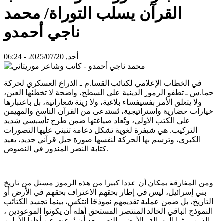
القرآن يسلب التوراة/ محمد
ناجي أحمدو
أحد, 2025/07/20 - 06:24
في الخطاب الإعلامي لكتائب القسا.م ـ الذراع العسكري لحركة
حما.س ـ تطفو الرموز الدينية على السطح، واضحة لا تخطئها العين،
ولا يتعلق الأمر بفسيفساء بلاغية، ولا زينة شعاراتية، بل باعتبارها
خيارات حضارية واستراتيجية، تُستدعى من القرآن الناسخ والمهيمن
على الكتب الأولى، وتُعاد صياغتها ضمن طرح تأسيسي شديد
التركيب. هي شيفرة لغوية تشكل دعامة تنبني عليها التصورات
الكبرى، وترسم بها الحركة لنفسها صورة جيل قرآني جديد، يعيد
كتابة النصر المنذور في النصوص.
ومن المفارقة بمكان أن عددا كبيرا من هذه الرموز مستل من تاريخ
بني إسرائيل، ليس في إطار بحقهم الاعتراف بحقهم في الأرض أو
التاريخ، بل ضمن عملية تقديمهم نموذجًا انتكس، بينما تجسد الكتائب
النموذج الباقي الخالد المنتصر المستحق أهله أن يكونوا الموعودين ،
الذين ورثوا الرسالة والأرض والنصر بعد أن نُزعت عن أهلها الأولين.