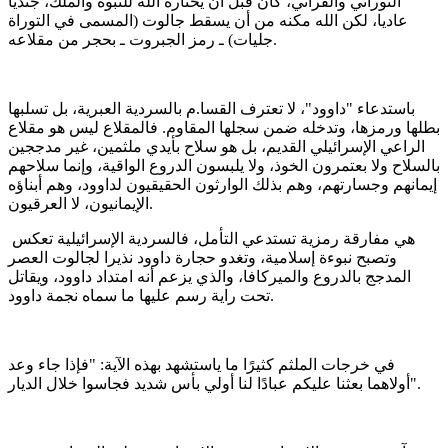
التوراتي والقرآني، كان قبل أن يختاره الله للنبوة والملك، جنديا
عاديا، لكن الله مكنه من أن يسقط جالوت (المسمى في التوراة
جليات) ـ رمز الجبروت ـ بحجر من مقلاعه.
باستدعاء "داوود"، لا تعترف القسا.م بالسردية العبرية، بل تسلبها
بطلها ورمزها، وتدخله ضمن سجلها المقاوم. فالمقلاع ليس هو مقلاع
الراعي الإسرائيلي القديم، بل هو سلاح بأيدي ملثمين، غير مدججين
بالسلاح ولا بعتمرون الخوذ، ولا يلبسون الدروع الواقية، وإنما سلاحهم
إيمانهم وجسارتهم، وهم بذلك الوارثون الحقيقيون لداوود، وهم أبناؤه
الإيمانيون، لا العرقيون.
هي مفارقة رمزية تستدعي التأمل، فالسردية الإسرائيلية تعكس
وتصبح نبوءة إسلامية، وتغدو حجارة داوود نذيرا لجالوت العصر
المدجج بالدروع والميركافا، والذي يزعم أنه امتداد داوود، ويقاتل
تحت راية رسم عليها ما سماه نجمة داوود.
في خرجات الملثم كثيرًا ما ياستشهد بهذه الآية: "فإذا جاء وعد
أولاهما بعثنا عليكم عبادًا لنا أولي بأس شديد فجاسوا خلال الديار".