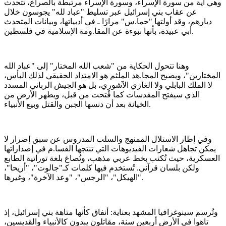
وهي آية من سورة الإسراء، وسورة الإسراء مرتبطة بالصراع، تتحدث
عن عقاب بني إسرائيل عبر تسليط "عباد لله" يجوسون خلال
ديارهم، وقد أولتها "حما.س" مرارًا ـ في أدبياتها، وبيانات المتحدث
أبي عبيدة، بأنها نبوءة عن المقا.ومة الإسلامية في فلسطين.
وهنا تتحول الحكاية من "شعب الله المختار" إلى "عباد الله
المختارين"، ويصبح المجا.هد الملثم هو الامتداد الحقيقي لذلك البأس،
لا الملك البابلي ولا الغازي الآشوري، بل هو الجيش الرباني المسدد
الذي سيفتح المقدسات كما فُتحت من قبل، ويطهر الأرض من
الخيانة بعد أن دنسها الجبن والقتل وبيع الأنبياء.
وفي إطار الاستلال الممنهج والسلب المدروس عن سبق إصرار لا
يمكن تجاهل شعارات الفيديوهات التي تنتجها القسا.م في إصداراتها
العسكرية، حيث تُكتب بخط عربي مذهب، وتُصاغ بلغة توراتية الطابع
ولكن بلسان قرآني. تُستخدم فيها كلمات كـ"جالوت"، "أريحا"،
"الهيكل"، "الرجس"، "وعد الآخرة"، وغيرها.
وتُرسم سينوغرافيا المشهد بعناية: أنفاق كأنها متاهة بني إسرائيل، إذ
تاهوا في الأرض أربعين سنة، مقاتلون يبدون كالأنبياء والقديسين،