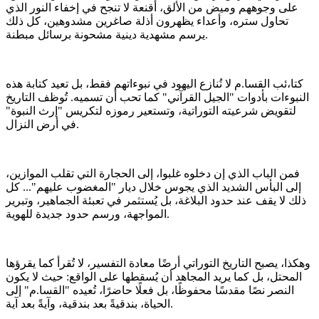
على وجوههم وميض من الألق، أقنعة لا تنجح في إخفاء النور الذي
تحاول ستره، وأعداء يظهرون أذلة صاغرين مشدوهين، كل ذلك
يرسم مشهدية دينية مشحونة برسائل مبطنة.
كتا،ئب القسا.م لا تُنازع اليهود في نبوءاتهم فقط، بل تعيد كتابة هذه
النبوءات بأدوات "الجيل القرآني" كما تحب أن تسميه. تُوظف التاريخ
لتقويض شرعيته التوراتية، وتستعير رموزه لتكريس "إرث النبوة"
في أرض النزال.
فمن الباب الذي إن دخلوه غلبوا، إلى الحجارة التي تقلب الموازين،
إلى البأس الشديد الذي يجوس خلال ديار "المغضوب عليهم"... كل
ذلك لا يقف عند حدود البلاغة، بل يُستثمر في تعبئة الجماهير، وتبرير
المواجهة، ورسم حدود جديدة للهوية.
وهكذا، يصبح التاريخ التوراتي أرضًا معادة التفسير، لا تُقرأ كما يقرؤها
المحتل، بل كما يريد المجاهد أن يُسقطها على الواقع: حيث لا يكون
النصر نصًا مقدسًا محفوظًا، بل فعلًا حاضرًا، تُعيده "القسا.م" إلى
الحياة، بندقيةً بعد بندقية، وآيةً بعد آية.