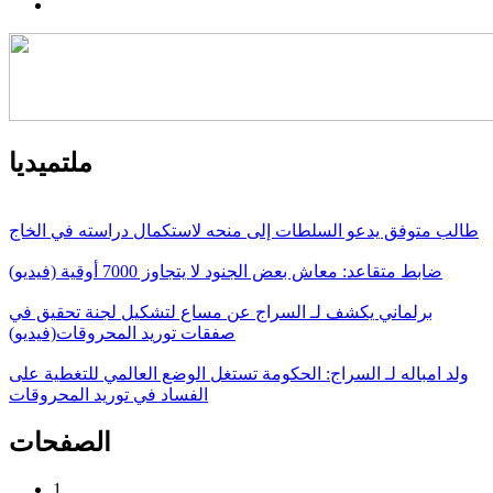
ملتميديا
طالب متوفق يدعو السلطات إلى منحه لاستكمال دراسته في الخاج
ضابط متقاعد: معاش بعض الجنود لا يتجاوز 7000 أوقية (فيديو)
برلماني يكشف لـ السراج عن مساع لتشكيل لجنة تحقيق في
صفقات توريد المحروقات(فيديو)
ولد امباله لـ السراج: الحكومة تستغل الوضع العالمي للتغطية على
الفساد في توريد المحروقات
الصفحات
1