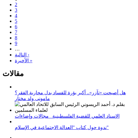
2
3
4
5
6
7
8
9
…
التالية ›
الأخيرة »
مقالات
هل أصبحت «تآزر».. أكبر بؤرة للفساد بدل محاربة الفقر؟
مامونى ولد مختار
الإسناد العلمي للقضية الفلسطينية_ مجالات وإضاءات
ندوة حول كتاب "العدالة الاجتماعية في الإسلام"