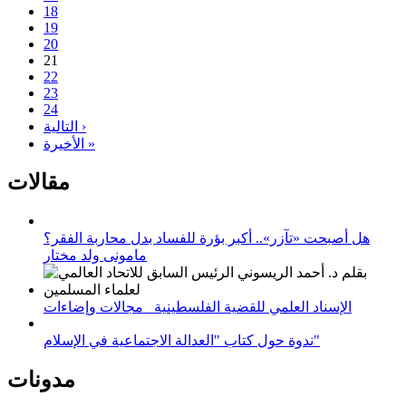
18
19
20
21
22
23
24
التالية ›
الأخيرة »
مقالات
هل أصبحت «تآزر».. أكبر بؤرة للفساد بدل محاربة الفقر؟
مامونى ولد مختار
الإسناد العلمي للقضية الفلسطينية_ مجالات وإضاءات
ندوة حول كتاب "العدالة الاجتماعية في الإسلام"
مدونات