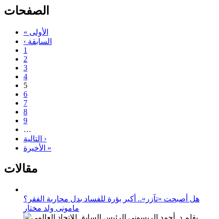
الصفحات
« الأولى
‹ السابقة
1
2
3
4
5
6
7
8
9
…
التالية ›
الأخيرة »
مقالات
هل أصبحت «تآزر».. أكبر بؤرة للفساد بدل محاربة الفقر؟
مامونى ولد مختار