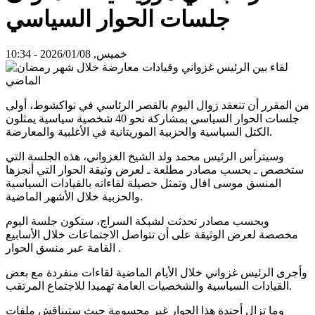
جلسات الحوار السياسي
خميس, 2026/01/08 - 10:34
من المقرر أن تنعقد زوال اليوم بالقصر الرئاسي في نواكشوط، أولى
جلسات الحوار السياسي بمشاركة نحو 40 شخصية سياسية يمثلون
الكتل السياسية والحزبية الموريتانية في الأغلبية والمعارضة.
وسيترأس الرئيس محمد ولد الشيخ الغزواني، هذه الجلسة التي
ستخصص ـ بحسب مصادر مطلعة ـ لعرض وثيقة الحوار التي أنجزها
المنسق موسى افال وتمثل حصيلة لقاءاته بالقيادات السياسية
والحزبية خلال الأشهر الماضية.
وبحسب مصادر تحدثت لشبكة السراج، ستكون جلسة اليوم
مخصصة لعرض الوثيقة على أن تتواصل الاجتماعات خلال الأسابيع
القامة عبر منسق الحوار .
وأجرى الرئيس غزواني خلال الأيام الماضية لقاءات منفردة مع بعض
القيادات السياسية والشخصيات العامة تهميدا للاجتماع المرتقب.
وما تزال أجندة هذا الحوار غير محسومة حيث ستيناقش ملفات