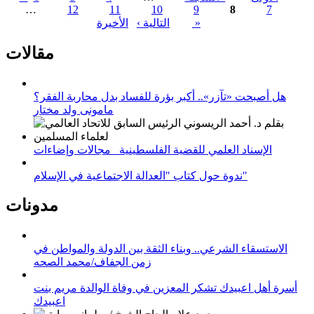
…
12
11
10
9
8
7
الصفحات
الأخيرة »
التالية ›
مقالات
هل أصبحت «تآزر».. أكبر بؤرة للفساد بدل محاربة الفقر؟
مامونى ولد مختار
الإسناد العلمي للقضية الفلسطينية_ مجالات وإضاءات
ندوة حول كتاب "العدالة الاجتماعية في الإسلام"
مدونات
الاستسقاء الشرعي.. وبناء الثقة بين الدولة والمواطن في
زمن الجفاف/محمد الصحه
أسرة أهل اعبيدك تشكر المعزين في وفاة الوالدة مريم بنت
اعبيدك