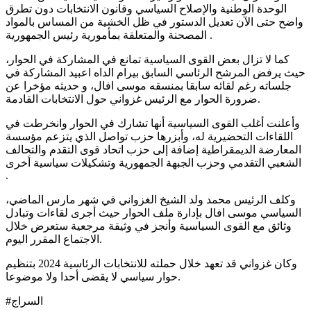
الوحدة الوطنية والإصلاح السياسي وقانون الانتخابات دون تطرق
واضح حتى الآن تعديل الدستور في ظل الخشية من المساس بالمواد
المصحنة والمتعلقة بمأمورية رئيس الجمهورية .
كما لا تزال بعض القوى السياسية تمانع في المشاركة في الحوار،
حيث يرفض المرشح الرئاسي السابق بيرام الداه اعبيد المشاركة في
جلساته رغم لقائه سابقا بمنسقه موسى افال، و حديثه مؤخرا عن
ضرورة الحوار مع الرئيس غزواني حول الانتخابات القادمة.
وأعلنت أغلب القوى السياسية أنها تشارك في الحوار وانخرطت في
اللقاءات التحضيرية له، وأبزرها حزب تواصل الذي يتزعم مؤسسة
المعارضة الديمقراطية إضافة إلى حزب اتحاد قوى التقدم والتحالف
الشعبي التقدمي وحزب الجبهة الجمهورية وتشكيلات سياسية أخرى
.
وكلف الرئيس محمد ولد الشيخ الغزواني في شهر مارس الماضي،
السياسي موسى افال بإدارة ملف الحوار حيث أجرى لقاءات وتبادل
وثائق مع القوى السياسية وأنجز في وثيقة مرجعية ستعرض خلال
الاجتماع المقرر اليوم.
وكان غزواني قد تعهد خلال حملته للانتخابات الرئاسية 2024 بتنظيم
حوار سياسي لا يقضى أحدا ولا موضوعا.
#السراج