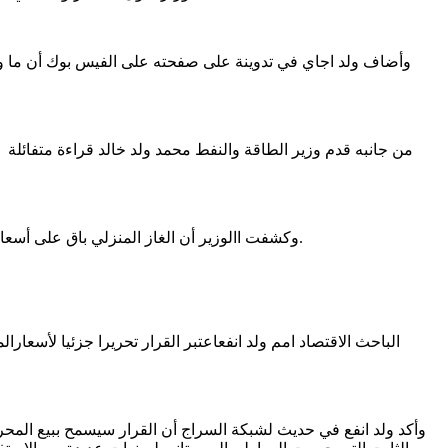
وأضاف ولد اجاي في تدوينة على صفحته على الفيس بوك أن ما وص
وكشفت االوزير أن الغاز المنزلي باق على أسعاره حيث أنفقت الدولة في سبيل ذلك بـ14 مليار أوقية قديمة سنة 2024 كما انفقت 11 مليار أوقية قديمة خلال الأشهر التسعة الأولى من 2025.
الباحث الاقتصاد امم ولد انفعاعتبر القرار تحريرا جزئيا لأس
وأكد ولد انفع في حديث لشبكة السراج أن القرار سيسمح ببيع المحرو