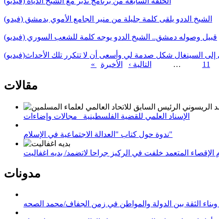
الحلقة السابعة من برنامج تدبر مع الشيخ الدياه (فيديو)
الشيخ الددو يلقى كلمة جليلة من منبر الجامع الأموي بدمشق (فيدو)
قبيل وصوله دمشق.. الشيخ الددو يوجه كلمة للشعب السوري (فيديو)
 إلى السينغال شكل صدمة لي وأسعى أن لا تتكرر تلك الأحداث(فيديو)
11
…
التالية ›
الصفحات
مقالات
الإسناد العلمي للقضية الفلسطينية_ مجالات وإضاءات
ندوة حول كتاب "العدالة الاجتماعية في الإسلام"
لإقصاء المتعمد خلفت في الركيز جراحا لاتضمد/ بديه اغفاليت
مدونات
وبناء الثقة بين الدولة والمواطن في زمن الجفاف/محمد الصحه