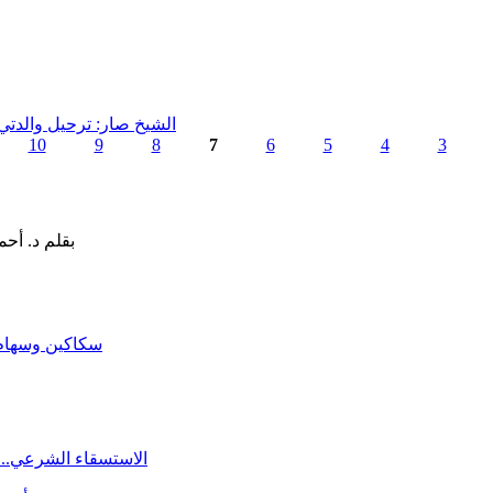
الشيخ صار: ترحيل والدتي
10
9
8
7
6
5
4
3
سكاكين وسهام ا
الاستسقاء الشرعي.. 