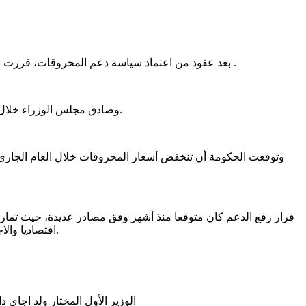
بعد عقود من اعتماد سياسة دعم المحروقات، قررت الحكومة الموريتانية رفع الدعم عنها وتحرير الأسعار، مع استحداث إجراءات لدعم الأسر الأقل دخلا لمواجهة الآثار السلبية المتوقعة لهذا القرار .
وصادق مجلس الوزراء خلال اجتماعه أمس الأربعاء، علي مرسوم يلغي و يحل محل المرسوم رقم 067-2014 المحدد للعناصر المكونة لهيكل أسعار المواد النفطية السائلة.
وتوقعت الحكومة أن تنخفض أسعار المحروقات خلال العام الجاري، م
قرار رفع الدعم كان متوقعا منذ أشهر وفق مصادر عديدة، حيث تمارس 
اقتصاديا والاجتماعيا، في بلد تمثل نسبة الفقراء فيه نحو 42 %، ويشكل الدعم الحكومي للمحروقات مدخلا أساسيا لاستقرار السوق ومنع اضطراب الأسعار.
الوزير الأول المختار ولد اجاي 