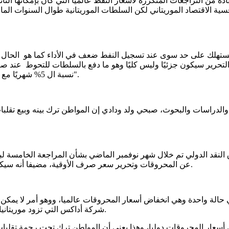
من التراجعات المتكررة لأسعار النفط عالميًا التي كان بإمكانها التأثي
ية الاقتصاد الموريتاني لكن السلطات الموريتانية طوال السنوات الم
لمستهلك على حد سوى عند تسجيل النفط ضعف في الأداء كما هو الحال ا
لتحرير سيكون جزئيًا وليس كليًا وهو ما دفع بالسلطات للتحوط عند صعو
نسبة ال 5% شهريًا مع تخصيص توزيعات نقدية مباشرة للفئات الهشة عبر السجل الاجتماعي".
 والدراسات والبحوث، صبحي ولد ودادي إن المواطن ترك بينه وبيع تقلب
لنقد الدولي تم خلال شهر نوفمبر الماضي بشأن المراجعة الخامسة لبرن
عن المحروقات وتحرير سعر صرف الأوقية، مضيفا أنه سيكون لهذه القرارين تأثير سلبي على الوضع الاقتصادي والاجتماعي للبلاد.
حالة واحدة وهي انخفاض أسعار المحروقات عالميا، ووهو أمر لا يمكن ا
شركة أداكس التي تزود موريتانيا بالمحروقات، عامل من العوامل المؤثرة كذلك على سعر المحروقات.
أسعار المحروقات دوليا، وهذا يعني أن المواطن ترك تحت رحمة تقلبات ا