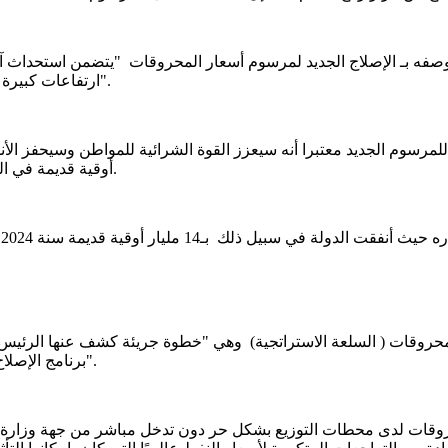
فه بـ الإصلاج الجديد لمرسوم أسعار المحروقات "يتضمن استحداث آلي
ارتفاعات كبيرة في الأسعار، بما يكفل حماية الفئات الهشة من تقلبات السوق العالمية".
أوقية قديمة في الدعم وفي الأشهر التسعة الأولى من 2025 وصل الدعم 5.5 مليار أوقية.
عارالمحروقات ( السلعة الاستراتجية) وهي "خطوة جريئة كشف عنها الر
برنامج الإصلاح الاقتصادي الموقع مع صندوق النقد الدولي للفترة مابين 2023 - 2026".
قات لدى محطات التوزيع بشكل حر دون تدخل مباشر من جهة وزارة المالية 