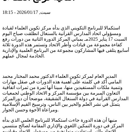
سبت, 2026/01/17 - 18:15
استكمالا للبرنامج التكويني الذي بدأه مركز تكوين العلماء لقيادة
ومسؤولي اتحاد المدارس القرآنية بالسنغال انطلقت صباح اليوم
السبت 17 يناير 2025مـ بمباني المركز الدورة الثانية من دورات رفع
كفاءة مجموعة من قيادات وأطر الاتحاد وتستمر هذه الدورة ثلاثة
أسابيع يتلقى فيها المشاركون مجموعة من البرنامج العلمية والإدارية
الخادمة لمجال عملهم.
المدير العام لمركز تكوين العلماء الدكتور محمد المختار محمد
المامي أكد في كلمته على أهمية هذه الدورات في صقل مهارات
وتنمية ملكات المستفيدين منها، مبينا أنها ثمرة من ثمرات اتفاقية
التعاون المبرمة بين مؤسسة المركز و الاتحاد الوطني لجمعيات
المدارس القرآنية في دولة السنغال الشقيقة، موضحا أن دورالمركز
يتمثل في نشر العلم والخير بين الناس، وترسيخ القيم الإسلامية
ومراعاة الأخوة وحسن الجوار.
منبها أن هذه الدورة جاءت استكمالا للبرنامج العلمي الذي بدأه
المركز في دورة التمكين اللغوي والإداري المقامة لصالح منتسبي
الاتحاد والتي استفادت منها نخبة من مسؤولي الاتحاد وقيادييه.