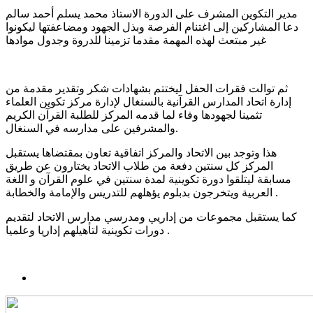
مدير التكوين المشرف على الدورة الاستاذ محمد يسلم أحمد سالم
دعا المشاركين إلى اغتنام الفرصة وبذل الجهود ومضاعفتها ليكونوا
غير مبتعث لهذه المهمة مقدما تزمينا للدروة وجدول موادها
ثم توالت فقرات الحفل ليختتم بشهادات شكر وتقدير مقدمة من
إدارة اتحاد المدارس القرآنية بالسنغال لإدارة مركز تكوين العلماء
تثمينا لجهودها وفاء لما قدمه المركز للطلبة القرآن الكريم
والمشرفين على مدارسه في السنغال.
هذا وتوجد بين الاتحاد والمركز اتفاقية تعاون بمقتضاها يستقبل
المركز كل سنتين دفعة من طلاب الاتحاد يختارون عن طريق
مسابقة ليتلقوا دورة تكوينية لمدة سنتين في علوم القرآن و اللغة
العربية ويتخرجون بدبلوم يؤهلهم للتدريس والإمامة والخطابة .
كما يستقبل مجموعات من إداريي ومدرسي مدارس الاتحاد لتقديم
دورات تكوينية لتأهيلهم إداريا وعلميا .