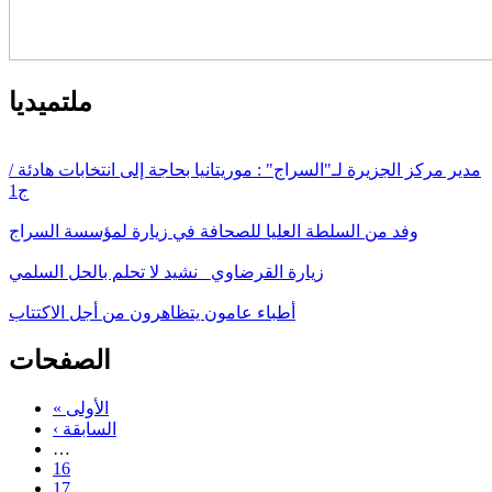
ملتميديا
مدير مركز الجزيرة لـ"السراج" : موريتانيا بحاجة إلى انتخابات هادئة /
ج1
وفد من السلطة العليا للصحافة في زيارة لمؤسسة السراج
زيارة القرضاوي_ نشيد لا تحلم بالحل السلمي
أطباء عامون يتظاهرون من أجل الاكتتاب
الصفحات
« الأولى
‹ السابقة
…
16
17