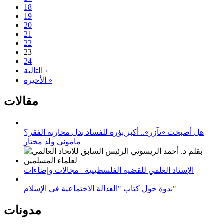
18
19
20
21
22
23
24
التالية ›
الأخيرة »
مقالات
هل أصبحت «تآزر».. أكبر بؤرة للفساد بدل محاربة الفقر؟
مامونى ولد مختار
الإسناد العلمي للقضية الفلسطينية_ مجالات وإضاءات
ندوة حول كتاب "العدالة الاجتماعية في الإسلام"
مدونات