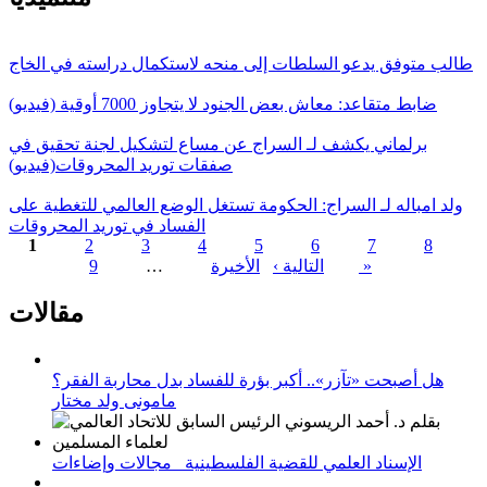
طالب متوفق يدعو السلطات إلى منحه لاستكمال دراسته في الخاج
ضابط متقاعد: معاش بعض الجنود لا يتجاوز 7000 أوقية (فيديو)
برلماني يكشف لـ السراج عن مساع لتشكيل لجنة تحقيق في
صفقات توريد المحروقات(فيديو)
ولد امباله لـ السراج: الحكومة تستغل الوضع العالمي للتغطية على
الفساد في توريد المحروقات
1
2
3
4
5
6
7
8
الأخيرة »
التالية ›
…
9
الصفحات
مقالات
هل أصبحت «تآزر».. أكبر بؤرة للفساد بدل محاربة الفقر؟
مامونى ولد مختار
الإسناد العلمي للقضية الفلسطينية_ مجالات وإضاءات