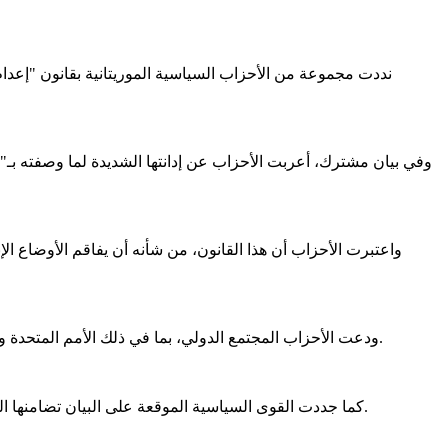
نددت مجموعة من الأحزاب السياسية الموريتانية بقانون "إعدام
وفي بيان مشترك، أعربت الأحزاب عن إدانتها الشديدة لما وصفته بـ"ا
واعتبرت الأحزاب أن هذا القانون، من شأنه أن يفاقم الأوضاع الإن
ودعت الأحزاب المجتمع الدولي، بما في ذلك الأمم المتحدة والمنظمات الحقوقية، إلى التحرك العاجل لوقف هذا القانون والعمل على محاسبة المسؤولين عنه، وضمان احترام القوانين الدولية ذات الصلة.
كما جددت القوى السياسية الموقعة على البيان تضامنها الكامل مع الشعب الفلسطيني، مؤكدة دعمه في نضاله من أجل نيل حقوقه المشروعة، وفي مقدمتها إقامة دولته المستقلة وعاصمتها القدس.