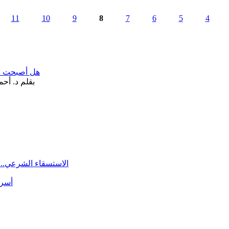
11
10
9
8
7
6
5
4
هل أصبحت «تآ
الاستسقاء الشرعي.. 
أسرة