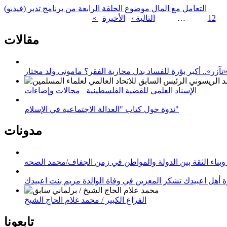
التعامل مع المال موضوع الحلقة الرابعة من برنامج تدبر (فيديو)
12
…
التالية ›
الصفحات
مقالات
زر».. أكبر بؤرة للفساد بدل محاربة الفقر؟ مامونى ولد مختار
الإسناد العلمي للقضية الفلسطينية_ مجالات وإضاءات
ندوة حول كتاب "العدالة الاجتماعية في الإسلام"
مدونات
وبناء الثقة بين الدولة والمواطن في زمن الجفاف/محمد الصحه
 أهل اعبيدك تشكر المعزين في وفاة الوالدة مريم بنت اعبيدك
الفراغ الكبير / محمد غلام الحاج الشيخ
تابعونا