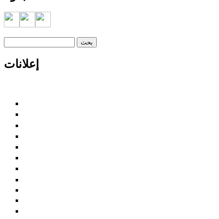
‏بحث ‏
استمارة البحث
إعلانات