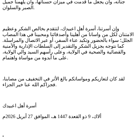
جناته، وأن يجعل ما قدمت في ميزان حسناتها، وأن يلهمنا جميل
الصبر والسلوان.
وإن أسرتنا، أسرة أهل اعبيدك، لتتقدم بخالص الشكر وعظيم
الامتنان لكل من واسانا من أهلينا وأصدقائنا ومحبينا في هذا المصاب
الجلل؛ سواء بالحضور وتكبد عناء السفر، أو عبر الاتصال والمراسلة.
كما نتوجه بجزيل الشكر والتقدير إلى السلطات الإدارية والأمنية
والقضائية والصحية في الولاية، وعلى رأسهم السيد والي الولاية،
على ما أبدوه من مواساة واهتمام.
لقد كان لتعازيكم ومواساتكم بالغ الأثر في التخفيف من مصابنا،
فجزاكم الله عنا خير الجزاء.
أسرة أهل اعبيدك
ألاك، 9 ذو القعدة 1447 هـ، الموافق 27 أبريل 2026م