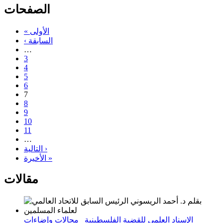
الصفحات
« الأولى
‹ السابقة
…
3
4
5
6
7
8
9
10
11
…
التالية ›
الأخيرة »
مقالات
الإسناد العلمي للقضية الفلسطينية_ مجالات وإضاءات