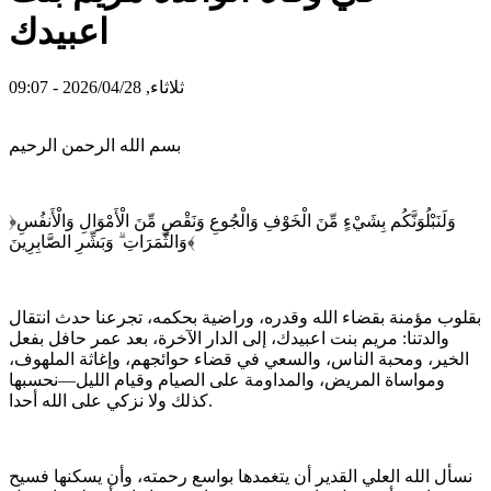
اعبيدك
ثلاثاء, 2026/04/28 - 09:07
بسم الله الرحمن الرحيم
﴿وَلَنَبْلُوَنَّكُم بِشَيْءٍ مِّنَ الْخَوْفِ وَالْجُوعِ وَنَقْصٍ مِّنَ الْأَمْوَالِ وَالْأَنفُسِ
وَالثَّمَرَاتِ ۗ وَبَشِّرِ الصَّابِرِينَ﴾
بقلوب مؤمنة بقضاء الله وقدره، وراضية بحكمه، تجرعنا حدث انتقال
والدتنا: مريم بنت اعبيدك، إلى الدار الآخرة، بعد عمر حافل بفعل
الخير، ومحبة الناس، والسعي في قضاء حوائجهم، وإغاثة الملهوف،
ومواساة المريض، والمداومة على الصيام وقيام الليل—نحسبها
كذلك ولا نزكي على الله أحدا.
نسأل الله العلي القدير أن يتغمدها بواسع رحمته، وأن يسكنها فسيح