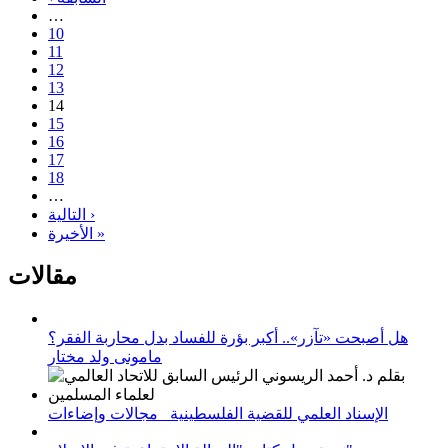
…
10
11
12
13
14
15
16
17
18
…
التالية ›
الأخيرة »
مقالات
هل أصبحت «تآزر».. أكبر بؤرة للفساد بدل محاربة الفقر؟
مامونى ولد مختار
الإسناد العلمي للقضية الفلسطينية_ مجالات وإضاءات