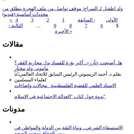
ولد اطفيل لـ السراج: موقف تواصل من ملف الهجرة ينطلق من
محددات أساسية (فيديو)
« الأولى
‹ السابقة
1
2
3
4
5
6
7
8
9
…
التالية ›
الصفحات
الأخيرة »
مقالات
هل أصبحت «تآزر».. أكبر بؤرة للفساد بدل محاربة الفقر؟
مامونى ولد مختار
الإسناد العلمي للقضية الفلسطينية_ مجالات وإضاءات
ندوة حول كتاب "العدالة الاجتماعية في الإسلام"
مدونات
الاستسقاء الشرعي.. وبناء الثقة بين الدولة والمواطن في
زمن الجفاف/محمد الصحه