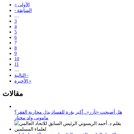
« الأولى
‹ السابقة
…
3
4
5
6
7
8
9
10
11
…
التالية ›
الأخيرة »
مقالات
هل أصبحت «تآزر».. أكبر بؤرة للفساد بدل محاربة الفقر؟
مامونى ولد مختار