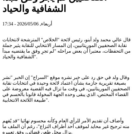
الشفافية والحياد
أربعاء, 2026/05/06 - 17:34
قال عالي محمد ولد أبنو، رئيس لائحة "الخلاص" المترشحة لانتخابات
نقابة الصحفيين الموريتانيين، إن المسار الانتخابي للنقابة يثير جملة
من التحفظات، معتبرا أن بعض مراحله "لم تجرِ وفق ما يقتضيه مبدأ
الشفافية والحياد".
وقال ولد في حق رد على خبر نشره موقع "السراج" إن الخبر "نشر
بصيغة تقريرية جازمة بشأن اعتماد لائحة وحيدة في انتخابات نقابة
الصحفيين الموريتانيين، في وقت ما تزال فيه القضية معروضة على
القضاء المختص، الذي يبقى وحده الجهة المخولة قانونا بالحسم في
طبيعة اللائحة الانتخابية".
وأضاف أن تقديم الأمر للرأي العام وكأنه محسوم نهائيا “قد يُفهم
منه ترجيح غير محايد لموقف أحد أطراف النزاع”، رغم أن الملف ما
يزال محل طعن قضائي، وفق تعبيره.