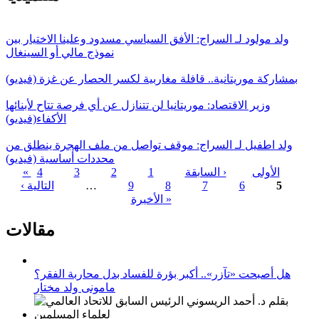
ولد مولود لـ السراج: الأفق السياسي مسدود وعلينا الاختيار بين
نموذج مالي أو السينغال
بمشاركة موريتانية.. قافلة مغاربية لكسر الحصار عن غزة (فيديو)
وزير الاقتصاد: موريتانيا لن تتنازل عن أي فرصة تتاح لأبنائها
الأكفاء(فيديو)
ولد اطفيل لـ السراج: موقف تواصل من ملف الهجرة ينطلق من
محددات أساسية (فيديو)
« الأولى
‹ السابقة
1
2
3
4
5
6
7
8
9
…
التالية ›
الصفحات
الأخيرة »
مقالات
هل أصبحت «تآزر».. أكبر بؤرة للفساد بدل محاربة الفقر؟
مامونى ولد مختار