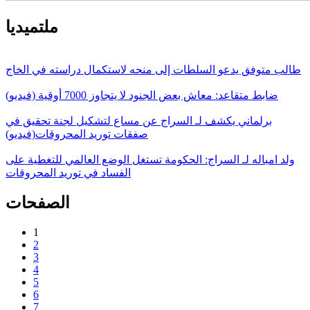
ملتميديا
طالب متوفق يدعو السلطات إلى منحه لاستكمال دراسته في الخاج
ضابط متقاعد: معاش بعض الجنود لا يتجاوز 7000 أوقية (فيديو)
برلماني يكشف لـ السراج عن مساع لتشكيل لجنة تحقيق في
صفقات توريد المحروقات(فيديو)
ولد امباله لـ السراج: الحكومة تستغل الوضع العالمي للتغطية على
الفساد في توريد المحروقات
الصفحات
1
2
3
4
5
6
7